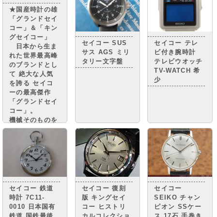
イカーが走り、
機構を搭載した
★国産時計の雄
国民は豊かさの
クオーツ時計
「グランドセイ
実感と 自信を
“セイコークオ
コー」＆「キン
取り戻しつつあ
ーツアストロ
グセイコー」
りまし
ン”を 世界に先
セイコー SUS
セイコー テレ
日本から生ま
た。・・・・
駆けて発売しま
サス AGS ミリ
ビ付き腕時計
れた世界最高峰
した。
タリー文字盤
テレビウオッチ
のブランドとし
TV-WATCH 希
て 絶大な人気
少
を誇る セイコ
ーの最高傑作
「グランドセイ
コー」。
機械そのものを
グランドセイコ
ーに準じながら
精度調整を簡略
化し グランド
セイコーに次ぐ
高級腕時計とさ
れる 「キング
セイコー 鉄道
セイコー 復刻
セイコー
セイコー」。
時計 7C11-
版 キングセイ
SEIKO チャン
0010 日本国有
コー ヒストリ
ピオン SSケー
鉄道 国鉄最後
カルコレクショ
ス 17石 手巻き