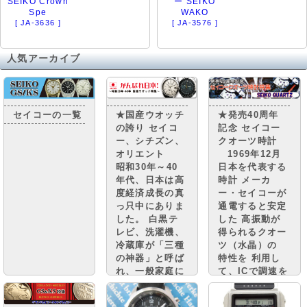
SEIKO Crown
ー SEIKO
Spe
WAKO
[ JA-3636 ]
[ JA-3576 ]
人気アーカイブ
セイコーの一覧
★国産ウオッチ
★発売40周年
の誇り セイコ
記念 セイコー
ー、シチズン、
クオーツ時計
オリエント
1969年12月
昭和30年～40
日本を代表する
年代、日本は高
時計 メーカ
度経済成長の真
ー・セイコーが
っ只中にありま
通電すると安定
した。 白黒テ
した 高振動が
レビ、洗濯機、
得られるクオー
冷蔵庫が「三種
ツ（水晶）の
の神器」と呼ば
特性を 利用し
れ、一般家庭に
て、ICで調速を
普及。 街には
行い、モーター
小さな憧れのマ
で針を動かす