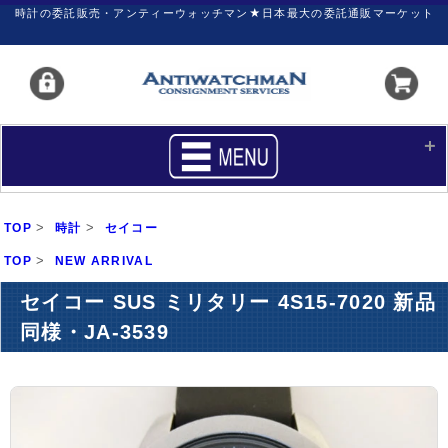
時計の委託販売・アンティーウォッチマン★日本最大の委託通販マーケット
HOME
■商品リスト
>
>
TOP
時計
セイコー
買いたい
売りたい
>
TOP
NEW ARRIVAL
サポート
マイページ
セイコー SUS ミリタリー 4S15-7020 新品
同様・JA-3539
新着リスト
価格ダウン
価格の交渉
時計の修理
カレンダープライス
ファイナルボックス