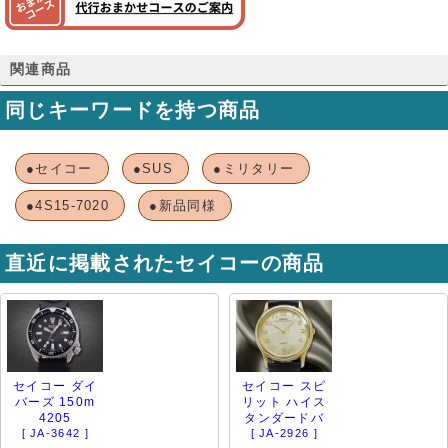
関連商品
同じキーワードを持つ商品
●セイコー
●SUS
●ミリタリー
●4S15-7020
●新品同様
直近に掲載されたセイコーの商品
セイコー ダイ
セイコー スピ
バーズ 150m
リット ハイス
4205
タンダードバ
[ JA-3642 ]
[ JA-2926 ]