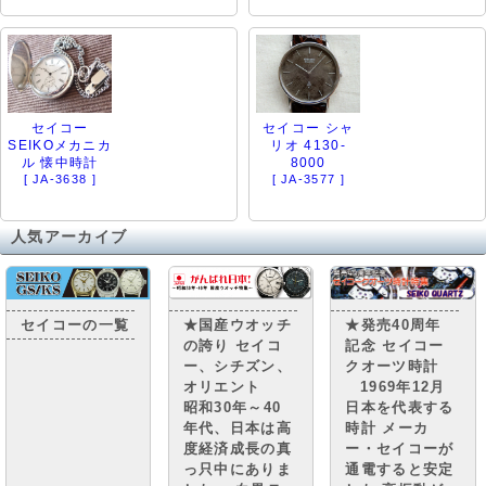
セイコー
セイコー シャ
SEIKOメカニカ
リオ 4130-
ル 懐中時計
8000
[ JA-3638 ]
[ JA-3577 ]
人気アーカイブ
セイコーの一覧
★国産ウオッチ
★発売40周年
の誇り セイコ
記念 セイコー
ー、シチズン、
クオーツ時計
オリエント
1969年12月
昭和30年～40
日本を代表する
年代、日本は高
時計 メーカ
度経済成長の真
ー・セイコーが
っ只中にありま
通電すると安定