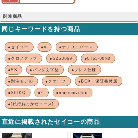
関連商品
同じキーワードを持つ商品
●セイコー
●×
●ナノユニバース
●クロノグラフ
●SZSJ069
●8T63-00N0
●SS
●パンダ文字盤
●ブレス仕様
●別注モデル
●クオーツ
●BOX・保証書付属
●SEIKO
●×
●nanouniverse
●[代行おまかせコース]
直近に掲載されたセイコーの商品