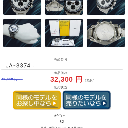
商品番号:
JA-3374
･
商品価格:
32,300 円
49,000 円 →
(税込)
販売状況:
★View
：
82
直近30日分のアクセス数です