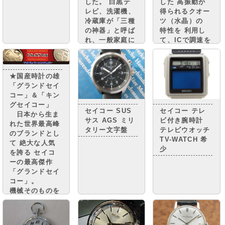
した。 白黒テ
した 高振動が
レビ、洗濯機、
得られるクオー
冷蔵庫が「三種
ツ（水晶）の
の神器」と呼ば
特性を 利用し
れ、一般家庭に
て、ICで調速を
普及。 街には
行い、モーター
小さな憧れのマ
で針を動かす
イカーが走り、
機構を搭載した
★国産時計の雄
国民は豊かさの
クオーツ時計
「グランドセイ
実感と 自信を
“セイコークオ
コー」＆「キン
取り戻しつつあ
ーツアストロ
グセイコー」
りまし
ン”を 世界に先
セイコー SUS
セイコー テレ
日本から生ま
た。・・・・
駆けて発売しま
サス AGS ミリ
ビ付き腕時計
れた世界最高峰
した。
タリー文字盤
テレビウオッチ
のブランドとし
TV-WATCH 希
て 絶大な人気
少
を誇る セイコ
ーの最高傑作
「グランドセイ
コー」。
機械そのものを
グランドセイコ
ーに準じながら
精度調整を簡略