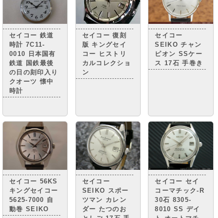
化し グランド
セイコーに次ぐ
高級腕時計とさ
れる 「キング
セイコー 鉄道
セイコー 復刻
セイコー
セイコー」。
時計 7C11-
版 キングセイ
SEIKO チャン
0010 日本国有
コー ヒストリ
ピオン SSケー
鉄道 国鉄最後
カルコレクショ
ス 17石 手巻き
の日の刻印入り
ン
クオーツ 懐中
時計
セイコー 56KS
セイコー
セイコー セイ
キングセイコー
SEIKO スポー
コーマチック-R
5625-7000 自
ツマン カレン
30石 8305-
動巻 SEIKO
ダー たつのお
8010 SS デイ