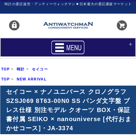
時計の委託販売・アンティーウォッチマン★日本最大の委託通販マーケット
HOME
■商品リスト
>
>
TOP
時計
セイコー
買いたい
売りたい
>
TOP
NEW ARRIVAL
サポート
マイページ
セイコー × ナノユニバース クロノグラフ
SZSJ069 8T63-00N0 SS パンダ文字盤 ブ
新着リスト
価格ダウン
レス仕様 別注モデル クオーツ BOX・保証
価格の交渉
時計の修理
書付属 SEIKO × nanouniverse [代行おま
カレンダープライス
ファイナルボックス
かせコース]・JA-3374