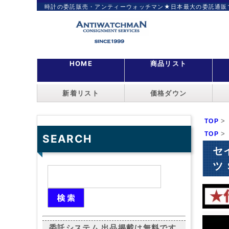
時計の委託販売・アンティーウォッチマン★日本最大の委託通販
HOME
商品リスト
新着リスト
価格ダウン
>
TOP
>
TOP
SEARCH
セ
ツ 
委託システム 出品掲載は無料です