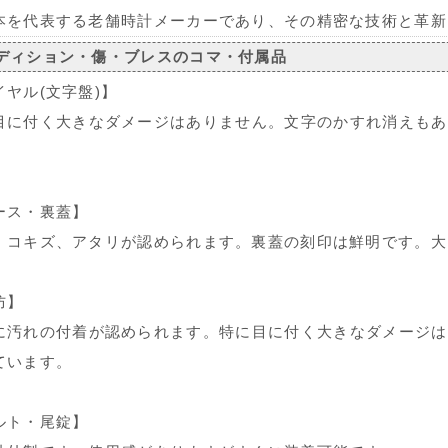
本を代表する老舗時計メーカーであり、その精密な技術と革新
ディション・傷・ブレスのコマ・付属品
イヤル(文字盤)】
目に付く大きなダメージはありません。文字のかすれ消えもあ
。
ース・裏蓋】
、コキズ、アタリが認められます。裏蓋の刻印は鮮明です。大
防】
に汚れの付着が認められます。特に目に付く大きなダメージは
ています。
ルト・尾錠】