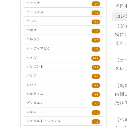
エテルナ
31
※日
エドックス
17
コン
エベル
12
【ダ
エポス
3
特に
エルジン
55
ます
オーディマピゲ
11
オメガ
762
【ケ
オリエント
128
スレ
オリス
42
カシオ
【風
42
内側
カルティエ
43
たれ
グリュエン
41
コルム
17
【ベ
ジェラルド・ジェンタ
2