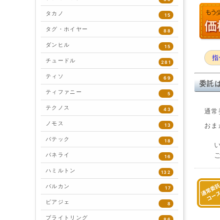
タカノ
15
タグ・ホイヤー
88
ダンヒル
15
指
チュードル
281
ティソ
69
委託
ティファニー
5
テクノス
43
通常
ノモス
おま
13
パテック
18
パネライ
16
ハミルトン
132
バルカン
17
ピアジェ
8
ブライトリング
86