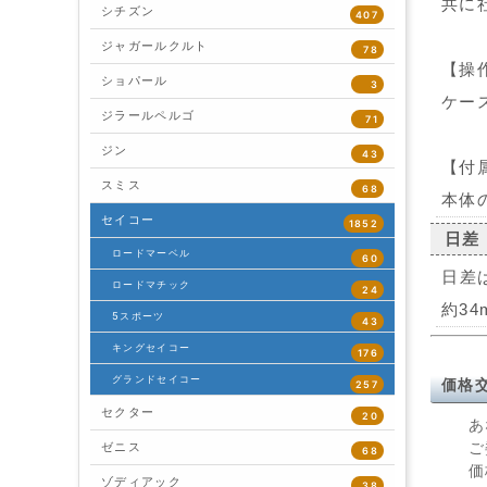
共に
シチズン
407
ジャガールクルト
78
【操
ショパール
3
ケー
ジラールペルゴ
71
ジン
43
【付
スミス
68
本体
セイコー
1852
日差
ロードマーベル
60
日差
ロードマチック
24
約34
5スポーツ
43
キングセイコー
176
グランドセイコー
価格
257
セクター
20
あ
ご
ゼニス
68
価
ゾディアック
38