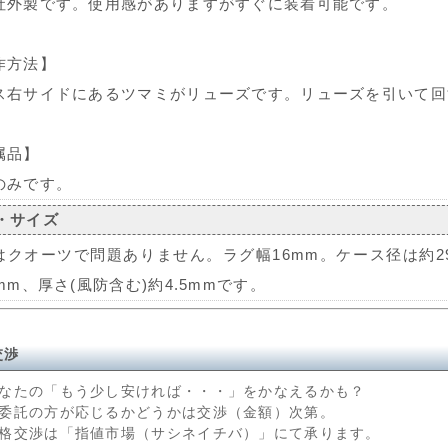
社外製です。使用感がありますがすぐに装着可能です。
作方法】
ス右サイドにあるツマミがリューズです。リューズを引いて回
属品】
のみです。
・サイズ
はクオーツで問題ありません。ラグ幅16mm。ケース径は約29
mm、厚さ(風防含む)約4.5mmです。
交渉
なたの「もう少し安ければ・・・」をかなえるかも？
委託の方が応じるかどうかは交渉（金額）次第。
格交渉は「指値市場（サシネイチバ）」にて承ります。