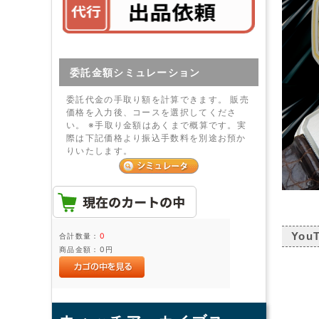
委託金額シミュレーション
委託代金の手取り額を計算できます。 販売
価格を入力後、コースを選択してくださ
い。 ※手取り金額はあくまで概算です。実
際は下記価格より振込手数料を別途お預か
りいたします。
You
合計数量：
0
商品金額：
0円