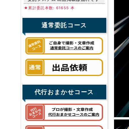
★累計委託本数: 61655 本
通常委託コース
代行おまかせコース