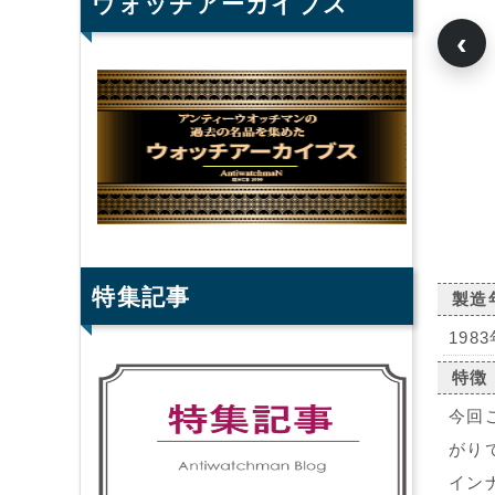
ウォッチアーカイブス
‹
特集記事
製造
1983
特徴
今回
がり
イン