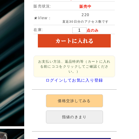
販売状況:
販売中
220
★View
：
直近30日分のアクセス数です
在庫:
点のみ
お支払い方法、返品特約等（カートに入れ
る前にココをクリックしてご確認くださ
い。）
ログインしてお気に入り登録
価格交渉してみる
指値のきまり