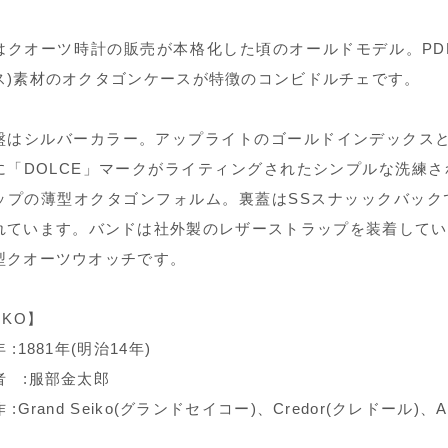
はクオーツ時計の販売が本格化した頃のオールドモデル。PDP(パ
ス)素材のオクタゴンケースが特徴のコンビドルチェです。
盤はシルバーカラー。アップライトのゴールドインデックスと
に「DOLCE」マークがライティングされたシンプルな洗練
ップの薄型オクタゴンフォルム。裏蓋はSSスナッックバック
れています。バンドは社外製のレザーストラップを装着してい
型クオーツウオッチです。
IKO】
 :1881年(明治14年)
者 :服部金太郎
 :Grand Seiko(グランドセイコー)、Credor(クレドール)、