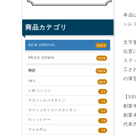
本品
ンレ
商品カテゴリ
文字
NEW ARRIVAL
5855
位置
PRICE DOWN
1279
ステ
工さ
時計
7999
の薄
IWC
362
J.W.ベンソン
22
【SE
アランシルベスタイン
12
創業年
ヴァシュロンコンスタンタン
32
創業
ウィットナー
14
代表作
ウォルサム
72