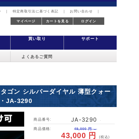
ー
｜
特定商取引法に基づく表記
｜
お問い合わせ
｜
マイページ
カートを見る
ログイン
買い取り
サポート
よくあるご質問
S オクタゴン シルバーダイヤル 薄型クォー
・JA-3290
JA-3290
商品番号:
･
商品価格:
49,000 円 →
43,000 円
(税込)