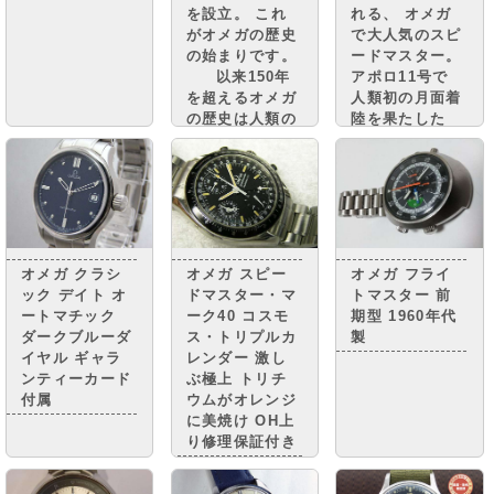
れる、 オメガ
を設立。 これ
で大人気のスピ
がオメガの歴史
ードマスター。
の始まりです。
アポロ11号で
以来150年
人類初の月面着
を超えるオメガ
陸を果たした
の歴史は人類の
腕時計としても
偉業の歴史でも
有名で、 ｢宇宙
ありまし
時計」「ムーン
た・・・・
ウォッチ」など
の ニックネー
ムで親しまれて
います。
オメガ クラシ
オメガ スピー
オメガ フライ
ック デイト オ
ドマスター・マ
トマスター 前
ートマチック
ーク40 コスモ
期型 1960年代
ダークブルーダ
ス・トリプルカ
製
イヤル ギャラ
レンダー 激し
ンティーカード
ぶ極上 トリチ
付属
ウムがオレンジ
に美焼け OH上
り修理保証付き