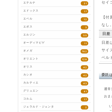
セイ
エテルナ
31
エドックス
17
【付
エベル
12
なし
エポス
3
日差
エルジン
55
日差
オーディマピゲ
11
サイ
オメガ
762
ベル
オリエント
128
オリス
42
カシオ
委託
42
カルティエ
43
通常
グリュエン
41
おま
コルム
17
ジェラルド・ジェンタ
2