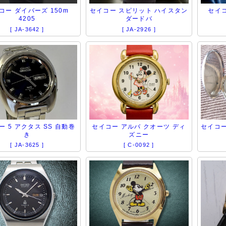
コー ダイバーズ 150m
セイコー スピリット ハイスタン
セイコ
4205
ダードバ
[ JA-3642 ]
[ JA-2926 ]
ー 5 アクタス SS 自動巻
セイコー アルバ クオーツ ディ
セイコー
き
ズニー
[ JA-3625 ]
[ C-0092 ]