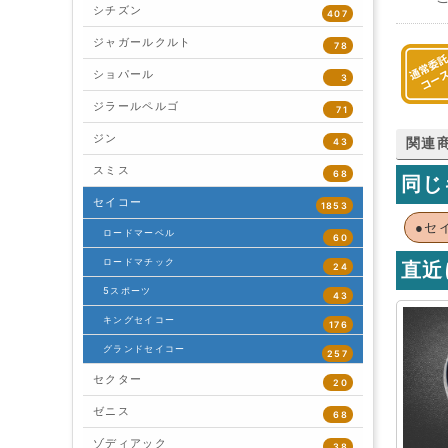
シチズン
407
ジャガールクルト
78
ショパール
3
ジラールペルゴ
71
ジン
43
関連
スミス
68
同じ
セイコー
1853
●セ
ロードマーベル
60
ロードマチック
直近
24
5スポーツ
43
キングセイコー
176
グランドセイコー
257
セクター
20
ゼニス
68
ゾディアック
38