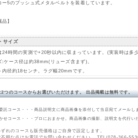
コー5のプッシュ式メタルベルトを装着しています。
属品】
。
・サイズ
は24時間の実測で+20秒以内に収まっています。(実装時は多
ズ:ケース径は約38mm(リューズ含まず)。
ト内径約18センチ。ラグ幅20mmです。
は2つのコースからお選びいただけます。 出品掲載は無料です。
委託コース・・・商品説明文に商品画像を添付して当店宛てメールし
かせコース・・・プロにおまかせ。商品画像の撮影、説明文を代行い
いずれのコースも販売価格はご自身で設定します。
ご不明な点はお電話でお問い合わせください。 TEL/078-366-553