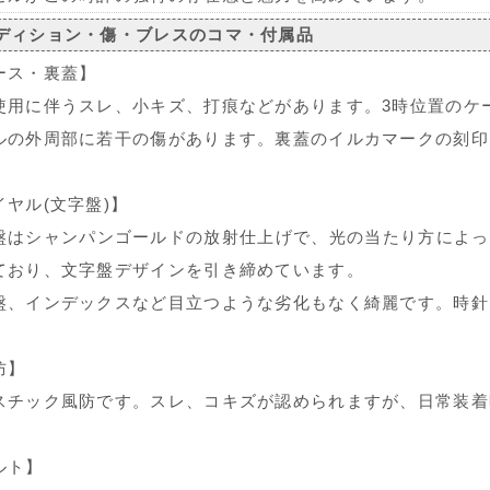
ディション・傷・ブレスのコマ・付属品
ース・裏蓋】
使用に伴うスレ、小キズ、打痕などがあります。3時位置のケ
ルの外周部に若干の傷があります。裏蓋のイルカマークの刻印
イヤル(文字盤)】
盤はシャンパンゴールドの放射仕上げで、光の当たり方によっ
ており、文字盤デザインを引き締めています。
盤、インデックスなど目立つような劣化もなく綺麗です。時針
防】
スチック風防です。スレ、コキズが認められますが、日常装着
ルト】