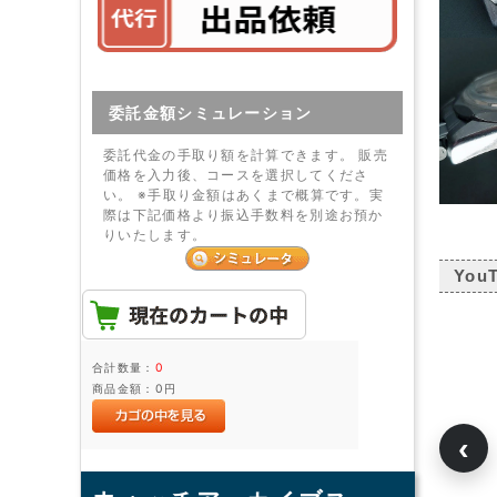
委託金額シミュレーション
委託代金の手取り額を計算できます。 販売
価格を入力後、コースを選択してくださ
い。 ※手取り金額はあくまで概算です。実
際は下記価格より振込手数料を別途お預か
りいたします。
You
合計数量：
0
商品金額：
0円
‹