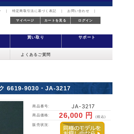
ー
｜
特定商取引法に基づく表記
｜
お問い合わせ
｜
マイページ
カートを見る
ログイン
買い取り
サポート
よくあるご質問
6619-9030・JA-3217
JA-3217
商品番号:
26,000 円
商品価格:
(税込)
販売状況: