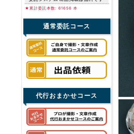
★累計委託本数: 61656 本
通常委託コース
代行おまかせコース