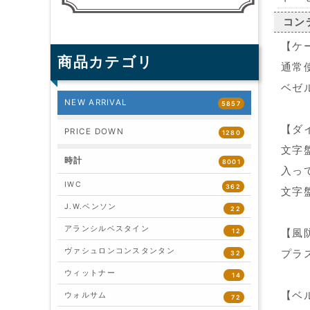
コン
【ケ
商品カテゴリ
通常
ベゼ
NEW ARRIVAL
5857
【ダ
PRICE DOWN
1280
文字
時計
8001
入っ
IWC
362
文字
J.W.ベンソン
22
アランシルベスタイン
12
【風
ヴァシュロンコンスタンタン
プラ
32
ウィットナー
14
【ベ
ウォルサム
72