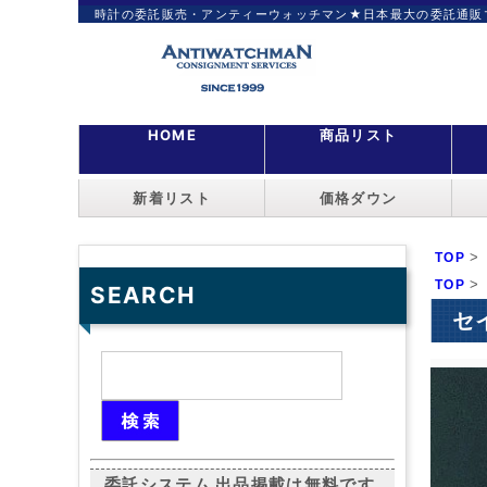
時計の委託販売・アンティーウォッチマン★日本最大の委託通販
HOME
商品リスト
新着リスト
価格ダウン
>
TOP
>
TOP
SEARCH
セイ
委託システム 出品掲載は無料です