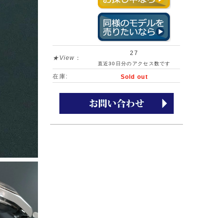
27
★View
：
直近30日分のアクセス数です
在庫:
Sold out