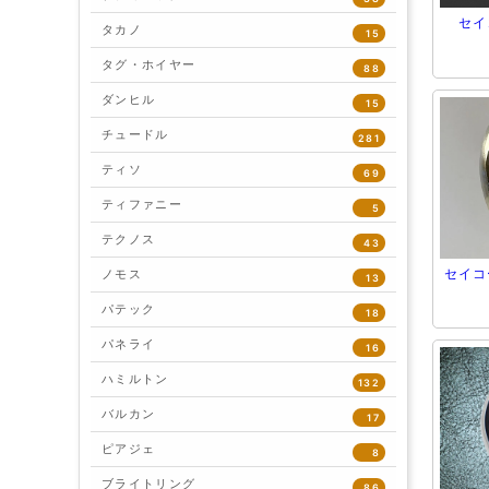
セイ
タカノ
15
タグ・ホイヤー
88
ダンヒル
15
チュードル
281
ティソ
69
ティファニー
5
テクノス
43
セイコ
ノモス
13
パテック
18
パネライ
16
ハミルトン
132
バルカン
17
ピアジェ
8
ブライトリング
86