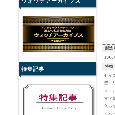
ウォッチアーカイブス
製造
196
特徴
特集記事
セイ
置・
スト
文字
入っ
トベ