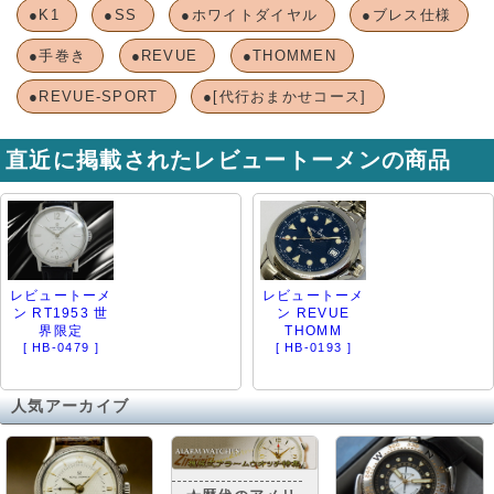
●K1
●SS
●ホワイトダイヤル
●ブレス仕様
●手巻き
●REVUE
●THOMMEN
●REVUE-SPORT
●[代行おまかせコース]
直近に掲載されたレビュートーメンの商品
レビュートーメ
レビュートーメ
ン RT1953 世
ン REVUE
界限定
THOMM
[ HB-0479 ]
[ HB-0193 ]
人気アーカイブ