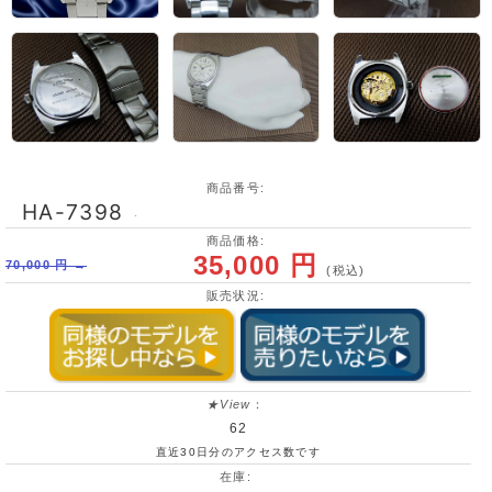
商品番号:
HA-7398
･
商品価格:
35,000 円
70,000 円 →
(税込)
販売状況:
★View
：
62
直近30日分のアクセス数です
在庫: