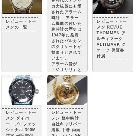
★歴代のアメリ
カ大統領にも愛
されたアラーム
時計 アラー
レビュー・トー
レビュー・トー
ム機能の付いた
メンの一覧
メン REVUE
腕時計の歴史は
THOMMEN ア
1947年に発表
ルティマーク
されたバルカン
ALTIMARK ク
のクリケットが
オーツ 保証書
始まりとされて
付属
います。
アラーム音が
「ジリリリ」と
コオロギの鳴き
声 に似ている
ことから、「ク
リケット」と
名づけられまし
た。
レビュー・トー
レビュー・トー
メン ダイバ
メン 懐中時計
ー・プロフェッ
自社キャリバー
ショナル 300M
搭載 手巻 両面
防水 保証書付
スケルトン GP