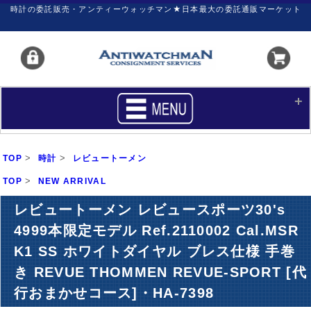
時計の委託販売・アンティーウォッチマン★日本最大の委託通販マーケット
HOME
■商品リスト
>
>
TOP
時計
レビュートーメン
買いたい
売りたい
>
TOP
NEW ARRIVAL
サポート
マイページ
レビュートーメン レビュースポーツ30's
4999本限定モデル Ref.2110002 Cal.MSR
新着リスト
価格ダウン
K1 SS ホワイトダイヤル ブレス仕様 手巻
価格の交渉
時計の修理
き REVUE THOMMEN REVUE-SPORT [代
カレンダープライス
ファイナルボックス
行おまかせコース]・HA-7398