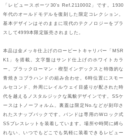
「レビュースポーツ30's Ref.2110002」です。1930
年代のオールドモデルを復刻した限定コレクション。
基本デザインはそのままに現代のテクノロジーをプラ
スして4999本限定販売されました。
本品は金メッキ仕上げのロービートキャリバー「MSR
K1」を搭載。文字盤はサンド仕上げのホワイトカラ
ー。ブラックローマン・楔型インデックスと特徴的な
青焼きコブラハンドの組み合わせ。6時位置にスモー
ルセコンド、外周にレイルウェイ目盛りが配された時
代を越えるノスタルジックな風貌デザインです。SSケ
ースはトノーフォルム。裏蓋は限定No.などが刻印さ
れたスナップバックです。バンドは専用のWロック式
SSブレスレットを装着しています。場所や時間に縛ら
れない、いつでもどこでも気軽に装着できるレビュー