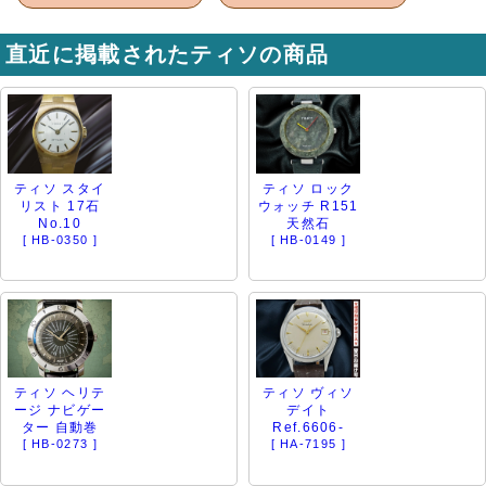
直近に掲載されたティソの商品
ティソ スタイ
ティソ ロック
リスト 17石
ウォッチ R151
No.10
天然石
[ HB-0350 ]
[ HB-0149 ]
ティソ ヘリテ
ティソ ヴィソ
ージ ナビゲー
デイト
ター 自動巻
Ref.6606-
[ HB-0273 ]
[ HA-7195 ]