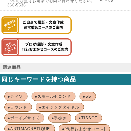
ご不明な点はお電話でお問い合わせください。 TEL/078-
366-5536
関連商品
同じキーワードを持つ商品
●ティソ
●スモールセコンド
●SS
●ラウンド
●エイジングダイヤル
●ボーイズサイズ
●手巻き
●TISSOT
●ANTIMAGNETIQUE
●[代行おまかせコース]