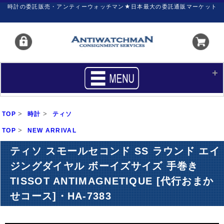
時計の委託販売・アンティーウォッチマン★日本最大の委託通販マーケット
HOME
■商品リスト
>
>
TOP
時計
ティソ
買いたい
売りたい
>
TOP
NEW ARRIVAL
サポート
マイページ
ティソ スモールセコンド SS ラウンド エイ
ジングダイヤル ボーイズサイズ 手巻き
新着リスト
価格ダウン
TISSOT ANTIMAGNETIQUE [代行おまか
価格の交渉
時計の修理
せコース]・HA-7383
カレンダープライス
ファイナルボックス