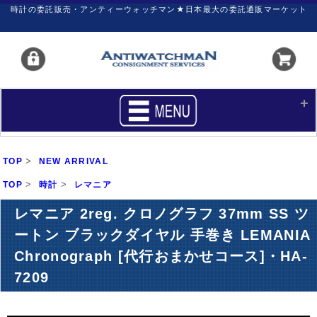
時計の委託販売・アンティーウォッチマン★日本最大の委託通販マーケット
HOME
■商品リスト
>
TOP
NEW ARRIVAL
買いたい
売りたい
>
>
TOP
時計
レマニア
サポート
マイページ
レマニア 2reg. クロノグラフ 37mm SS ツ
ートン ブラックダイヤル 手巻き LEMANIA
新着リスト
価格ダウン
Chronograph [代行おまかせコース]・HA-
価格の交渉
時計の修理
7209
カレンダープライス
ファイナルボックス