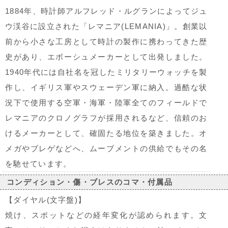
1884年、時計師アルフレッド・ルグランによってジュ
ウ渓谷に設立された「レマニア(LEMANIA)」。創業以
前から小さな工房として時計の製作に携わってきた歴
史があり、エボーシュメーカーとして出発しました。
1940年代には自社名を冠したミリタリーウォッチを製
作し、イギリス軍やスウェーデン軍に納入。過酷な状
況下で使用する空軍・海軍・陸軍全てのフィールドで
レマニアのクロノグラフが採用されるなど、信頼のお
けるメーカーとして、確固たる地位を築きました。オ
メガやブレゲなどへ、ムーブメントの供給でもその名
を馳せています。
コンディション・傷・ブレスのコマ・付属品
【ダイヤル(文字盤)】
焼け、スポットなどの経年変化が認められます。文