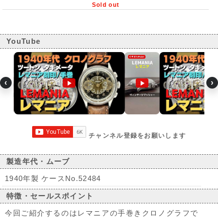
Sold out
YouTube
‹
›
チャンネル登録をお願いします
製造年代・ムーブ
1940年製 ケースNo.52484
特徴・セールスポイント
今回ご紹介するのはレマニアの手巻きクロノグラフで