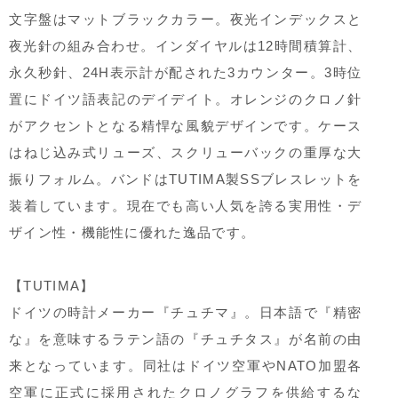
文字盤はマットブラックカラー。夜光インデックスと
夜光針の組み合わせ。インダイヤルは12時間積算計、
永久秒針、24H表示計が配された3カウンター。3時位
置にドイツ語表記のデイデイト。オレンジのクロノ針
がアクセントとなる精悍な風貌デザインです。ケース
はねじ込み式リューズ、スクリューバックの重厚な大
振りフォルム。バンドはTUTIMA製SSブレスレットを
装着しています。現在でも高い人気を誇る実用性・デ
ザイン性・機能性に優れた逸品です。
【TUTIMA】
ドイツの時計メーカー『チュチマ』。日本語で『精密
な』を意味するラテン語の『チュチタス』が名前の由
来となっています。同社はドイツ空軍やNATO加盟各
空軍に正式に採用されたクロノグラフを供給するな