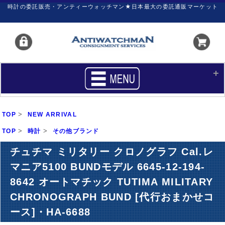
時計の委託販売・アンティーウォッチマン★日本最大の委託通販マーケット
HOME
■商品リスト
>
TOP
NEW ARRIVAL
買いたい
売りたい
>
>
TOP
時計
その他ブランド
サポート
マイページ
チュチマ ミリタリー クロノグラフ Cal.レ
マニア5100 BUNDモデル 6645-12-194-
新着リスト
価格ダウン
8642 オートマチック TUTIMA MILITARY
価格の交渉
時計の修理
CHRONOGRAPH BUND [代行おまかせコ
カレンダープライス
ファイナルボックス
ース]・HA-6688