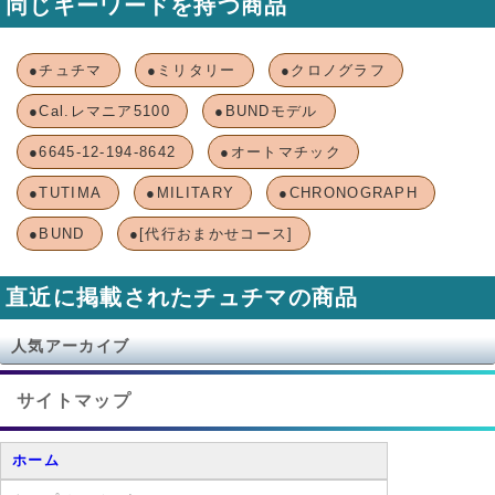
同じキーワードを持つ商品
●チュチマ
●ミリタリー
●クロノグラフ
●Cal.レマニア5100
●BUNDモデル
●6645-12-194-8642
●オートマチック
●TUTIMA
●MILITARY
●CHRONOGRAPH
●BUND
●[代行おまかせコース]
直近に掲載されたチュチマの商品
人気アーカイブ
サイトマップ
ホーム