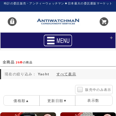
時計の委託販売・アンティーウォッチマン★日本最大の委託通販マーケット
HOME
■商品リスト
全商品
26件
の商品
買いたい
売りたい
現在の絞り込み：
Yacht
すべて表示
サポート
マイページ
新着リスト
価格ダウン
販売中のみ表示
価格の交渉
時計の修理
表示数
価格順▲
更新日順▼
カレンダープライス
ファイナルボックス
100件
40件
60件