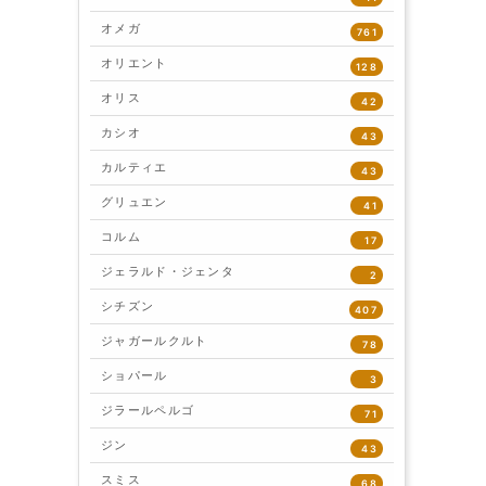
オメガ
761
オリエント
128
オリス
42
カシオ
43
カルティエ
43
グリュエン
41
コルム
17
ジェラルド・ジェンタ
2
シチズン
407
ジャガールクルト
78
ショパール
3
ジラールペルゴ
71
ジン
43
スミス
68