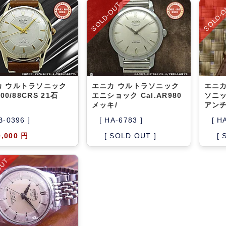
SOLD-OUT
SOLD-
カ ウルトラソニック
エニカ ウルトラソニック
エニカ
100/88CRS 21石
エニショック Cal.AR980
ソニッ
メッキ/
アン
B-0396 ]
[ HA-6783 ]
[ H
0,000 円
[ SOLD OUT ]
[ 
OUT