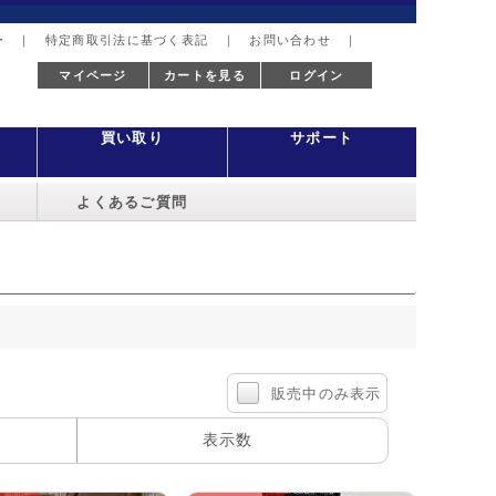
ー
｜
特定商取引法に基づく表記
｜
お問い合わせ
｜
マイページ
カートを見る
ログイン
買い取り
サポート
よくあるご質問
販売中のみ表示
表示数
100件
40件
60件