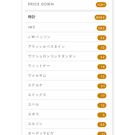
PRICE DOWN
1281
時計
8002
IWC
362
J.W.ベンソン
22
アランシルベスタイン
12
ヴァシュロンコンスタンタン
32
ウィットナー
14
ウォルサム
72
エテルナ
31
エドックス
17
エベル
12
エポス
3
エルジン
55
オーディマピゲ
11