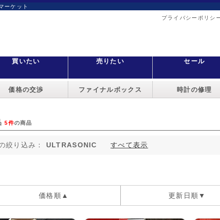
マーケット
プライバシーポリシ
買いたい
売りたい
セール
価格の交渉
ファイナルボックス
時計の修理
品
5件
の商品
の絞り込み：
ULTRASONIC
すべて表示
価格順▲
更新日順▼