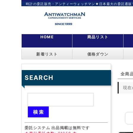
時計の委託販売・アンティーウォッチマン★日本最大の委託通販
HOME
商品リスト
新着リスト
価格ダウン
全商
SEARCH
現在
委託システム 出品掲載は無料です