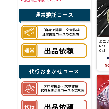
★累計委託本数: 61658 本
通常委託コース
エニ
Ref.
Cal
[ H
5
代行おまかせコース
SOLD-