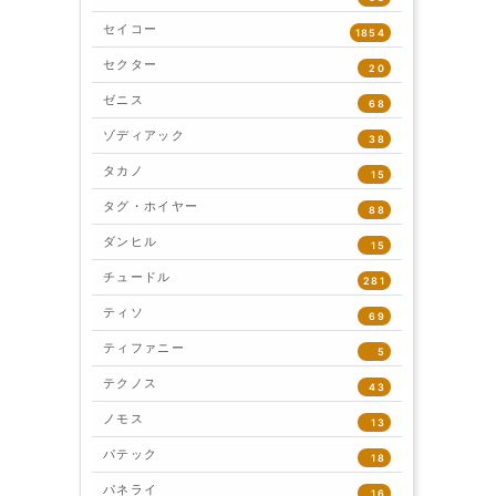
セイコー
1854
セクター
20
ゼニス
68
ゾディアック
38
タカノ
15
タグ・ホイヤー
88
ダンヒル
15
チュードル
281
ティソ
69
ティファニー
5
テクノス
43
ノモス
13
パテック
18
パネライ
16