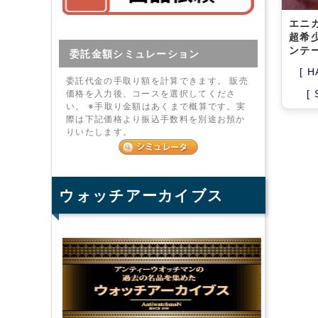
エニ
超希
ンテ
委託金額シミュレーション
[ H
委託代金の手取り額を計算できます。 販売
[
価格を入力後、コースを選択してくださ
い。 ※手取り金額はあくまで概算です。実
際は下記価格より振込手数料を別途お預か
りいたします。
ウォッチアーカイブス