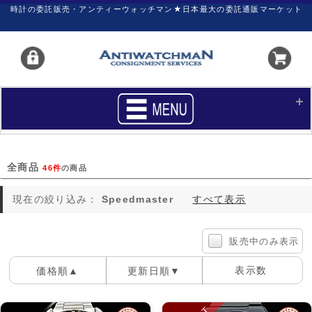
時計の委託販売・アンティーウォッチマン★日本最大の委託通販マーケット
HOME
■商品リスト
全商品
46件
の商品
買いたい
売りたい
現在の絞り込み：
Speedmaster
すべて表示
サポート
マイページ
新着リスト
価格ダウン
販売中のみ表示
価格の交渉
時計の修理
表示数
価格順▲
更新日順▼
カレンダープライス
ファイナルボックス
100件
40件
60件