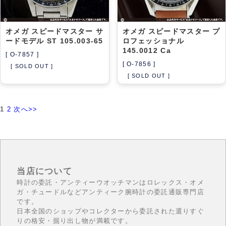
オメガ スピードマスター サ
オメガ スピードマスター プ
ードモデル ST 105.003-65
ロフェッショナル
145.0012 Ca
[ O-7857 ]
[ O-7856 ]
[ SOLD OUT ]
[ SOLD OUT ]
1
2
次へ>>
当店について
時計の委託・アンティーウオッチマンはロレックス・オメ
ガ・チュードルなどアンティーク腕時計の委託通販専門店
です。
日本全国のショップやコレクターから委託された選りすぐ
りの格安・掘り出し物が満載です。