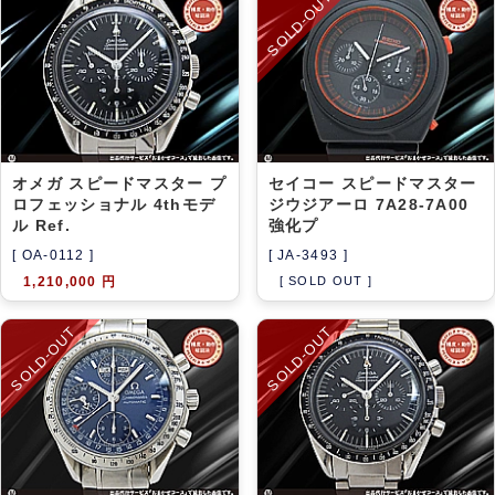
SOLD-OUT
アーカイブ
ブログ・特集記事
オメガ スピードマスター プ
セイコー スピードマスター
ロフェッショナル 4thモデ
ジウジアーロ 7A28-7A00
ル Ref.
強化プ
[ OA-0112 ]
[ JA-3493 ]
1,210,000 円
[ SOLD OUT ]
SOLD-OUT
SOLD-OUT