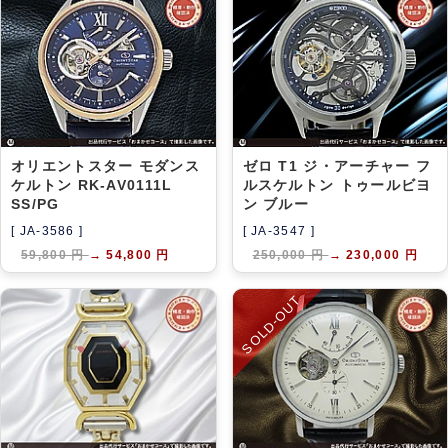
アーカイブ
ブログ・特集記事
オリエントスター モダンス
ゼロ T1 ジ・アーチャー フ
ケルトン RK-AV0111L
ルスケルトン トゥールビヨ
SS/PG
ン ブルー
[ JA-3586 ]
[ JA-3547 ]
59,800 円
→
54,800 円
250,000 円
→
230,000 円
SOLD-OUT