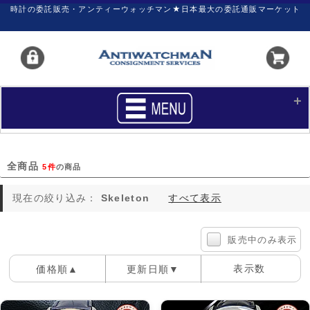
時計の委託販売・アンティーウォッチマン★日本最大の委託通販マーケット
HOME
■商品リスト
全商品
5件
の商品
買いたい
売りたい
現在の絞り込み：
Skeleton
すべて表示
サポート
マイページ
新着リスト
価格ダウン
販売中のみ表示
価格の交渉
時計の修理
表示数
価格順▲
更新日順▼
カレンダープライス
ファイナルボックス
100件
40件
60件