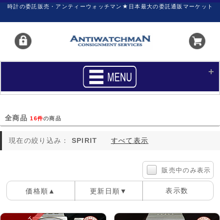
時計の委託販売・アンティーウォッチマン★日本最大の委託通販マーケット
HOME
■商品リスト
全商品
16件
の商品
買いたい
売りたい
現在の絞り込み：
SPIRIT
すべて表示
サポート
マイページ
新着リスト
価格ダウン
販売中のみ表示
価格の交渉
時計の修理
表示数
価格順▲
更新日順▼
カレンダープライス
ファイナルボックス
100件
40件
60件