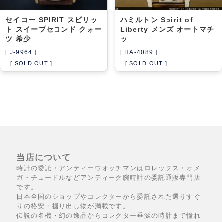
セイコー SPIRIT スピリッ
ハミルトン Spirit of
ト スイープセコンド クォー
Liberty メンズ オートマチ
ツ 希少
ッ
[ J-9964 ]
[ HA-4089 ]
[ SOLD OUT ]
[ SOLD OUT ]
当店について
時計の委託・アンティーウオッチマンはロレックス・オメ
ガ・チュードルなどアンティーク腕時計の委託通販専門店
です。
日本全国のショップやコレクターから委託された選りすぐ
りの格安・掘り出し物が満載です。
伝説の名機・幻の逸品からコレクター垂涎の時計まで憧れ