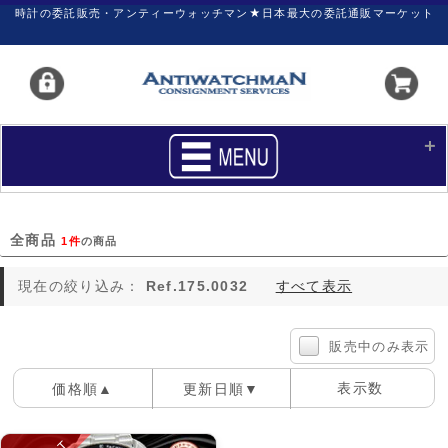
時計の委託販売・アンティーウォッチマン★日本最大の委託通販マーケット
HOME
■商品リスト
全商品
1件
の商品
買いたい
売りたい
現在の絞り込み：
Ref.175.0032
すべて表示
サポート
マイページ
新着リスト
価格ダウン
販売中のみ表示
価格の交渉
時計の修理
表示数
価格順▲
更新日順▼
カレンダープライス
ファイナルボックス
100件
40件
60件