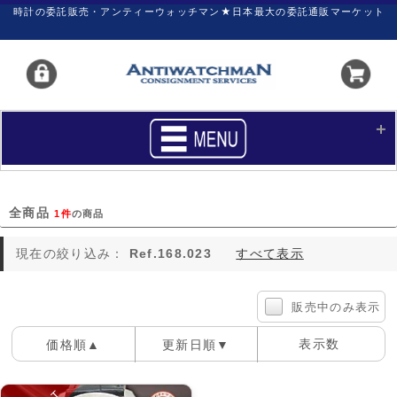
時計の委託販売・アンティーウォッチマン★日本最大の委託通販マーケット
HOME
■商品リスト
全商品
1件
の商品
買いたい
売りたい
現在の絞り込み：
Ref.168.023
すべて表示
サポート
マイページ
新着リスト
価格ダウン
販売中のみ表示
価格の交渉
時計の修理
表示数
価格順▲
更新日順▼
カレンダープライス
ファイナルボックス
100件
40件
60件