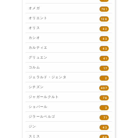
オメガ
761
オリエント
128
オリス
42
カシオ
43
カルティエ
43
グリュエン
41
コルム
17
ジェラルド・ジェンタ
2
シチズン
407
ジャガールクルト
78
ショパール
3
ジラールペルゴ
71
ジン
43
スミス
68