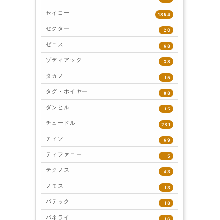
セイコー
1854
セクター
20
ゼニス
68
ゾディアック
38
タカノ
15
タグ・ホイヤー
88
ダンヒル
15
チュードル
281
ティソ
69
ティファニー
5
テクノス
43
ノモス
13
パテック
18
パネライ
16