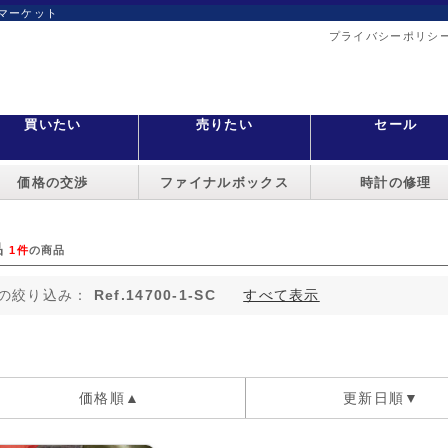
マーケット
プライバシーポリシ
買いたい
売りたい
セール
価格の交渉
ファイナルボックス
時計の修理
品
1件
の商品
の絞り込み：
Ref.14700-1-SC
すべて表示
価格順▲
更新日順▼