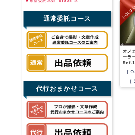
★累計委託本数: 61658 本
SOLD-
通常委託コース
オメ
ーラ
Ref.
[ O
[
代行おまかせコース