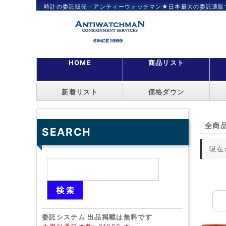
時計の委託販売・アンティーウォッチマン★日本最大の委託通販
HOME
商品リスト
新着リスト
価格ダウン
全商
SEARCH
現在
委託システム 出品掲載は無料です