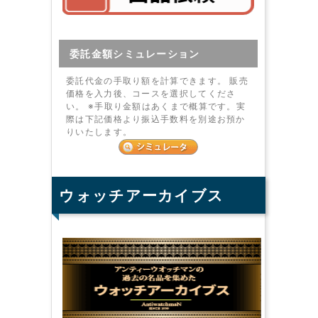
委託金額シミュレーション
委託代金の手取り額を計算できます。 販売
価格を入力後、コースを選択してくださ
い。 ※手取り金額はあくまで概算です。実
際は下記価格より振込手数料を別途お預か
りいたします。
ウォッチアーカイブス