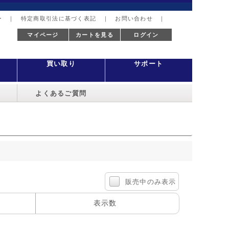
ー
｜
特定商取引法に基づく表記
｜
お問い合わせ
｜
マイページ
カートを見る
ログイン
買い取り
サポート
よくあるご質問
販売中のみ表示
表示数
100件
40件
60件