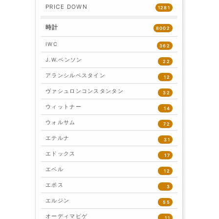
PRICE DOWN
1281
時計
8002
IWC
362
J.W.ベンソン
22
アランシルベスタイン
12
ヴァシュロンコンスタンタン
32
ウィットナー
14
ウォルサム
72
エテルナ
31
エドックス
17
エベル
12
エポス
3
エルジン
55
オーディマピゲ
11