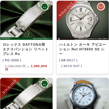
SOLD-OUT
ロレックス DAYTONA用
ハミルトン カーキ アビエー
エクスパンション リベット
ション Ref.H76650 SS シ
ブレス Re
ー
[ RG-3008 ]
[ HB-0517 ]
1,180,000 円
→
1,080,000
[ SOLD OUT ]
円
SOLD-OUT