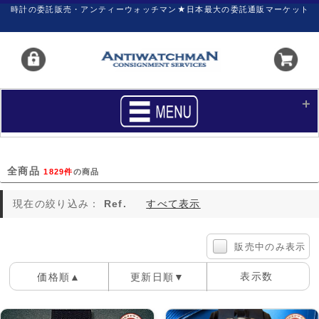
時計の委託販売・アンティーウォッチマン★日本最大の委託通販マーケット
HOME
■商品リスト
全商品
1829件
の商品
買いたい
売りたい
現在の絞り込み：
Ref.
すべて表示
サポート
マイページ
新着リスト
価格ダウン
販売中のみ表示
価格の交渉
時計の修理
表示数
価格順▲
更新日順▼
カレンダープライス
ファイナルボックス
100件
40件
60件