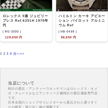
ロレックス 5連 ジュビリー
ハミルトン カーキ アビエー
ブレス Ref.6251H 1970年
ション パイロット アルミニ
代
ウム Ref
[ RG-3000 ]
[ HB-0499 ]
129,000 円
98,000 円
1
2
3
4
次へ>>
当店について
時計の委託・アンティーウオッチマンはロレックス・オメ
ガ・チュードルなどアンティーク腕時計の委託通販専門店
です。
日本全国のショップやコレクターから委託された選りすぐ
りの格安・掘り出し物が満載です。