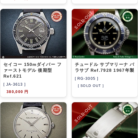
SOLD-OUT
セイコー 150mダイバー フ
チュードル サブマリーナ バ
ァーストモデル 後期型
ラサブ Ref.7928 1967年製
Ref.621
[ RG-3005 ]
[ JA-3613 ]
[ SOLD OUT ]
380,000 円
SOLD-OUT