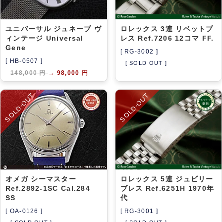
ユニバーサル ジュネーブ ヴ
ロレックス 3連 リベットブ
ィンテージ Universal
レス Ref.7206 12コマ FF.
Gene
[ RG-3002 ]
[ HB-0507 ]
[ SOLD OUT ]
148,000 円
→
98,000 円
SOLD-OUT
SOLD-OUT
オメガ シーマスター
ロレックス 5連 ジュビリー
Ref.2892-1SC Cal.284
ブレス Ref.6251H 1970年
SS
代
[ OA-0126 ]
[ RG-3001 ]