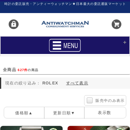
時計の委託販売・アンティーウォッチマン★日本最大の委託通販マーケット
HOME
■商品リスト
全商品
627件
の商品
買いたい
売りたい
現在の絞り込み：
ROLEX
すべて表示
サポート
マイページ
新着リスト
価格ダウン
販売中のみ表示
価格の交渉
時計の修理
表示数
価格順▲
更新日順▼
カレンダープライス
ファイナルボックス
100件
40件
60件