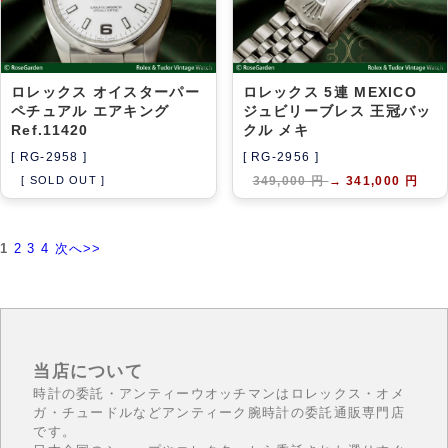
ロレックス オイスターパー
ロレックス 5連 MEXICO
ペチュアル エアキング
ジュビリーブレス 王冠バッ
Ref.11420
クル メキ
[ RG-2958 ]
[ RG-2956 ]
[ SOLD OUT ]
349,000 円
→
341,000 円
1
2
3
4
次へ>>
当店について
時計の委託・アンティーウオッチマンはロレックス・オメ
ガ・チュードルなどアンティーク腕時計の委託通販専門店
です。