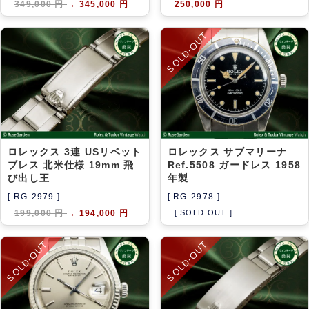
349,000 円
→
345,000 円
250,000 円
SOLD-OUT
ロレックス 3連 USリベット
ロレックス サブマリーナ
ブレス 北米仕様 19mm 飛
Ref.5508 ガードレス 1958
び出し王
年製
[ RG-2979 ]
[ RG-2978 ]
199,000 円
→
194,000 円
[ SOLD OUT ]
SOLD-OUT
SOLD-OUT