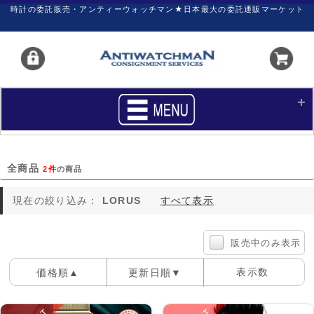
時計の委託販売・アンティーウォッチマン★日本最大の委託通販マーケット
HOME
■商品リスト
全商品
2件
の商品
買いたい
売りたい
現在の絞り込み：
LORUS
すべて表示
サポート
マイページ
新着リスト
価格ダウン
販売中のみ表示
価格の交渉
時計の修理
表示数
価格順▲
更新日順▼
カレンダープライス
ファイナルボックス
100件
40件
60件