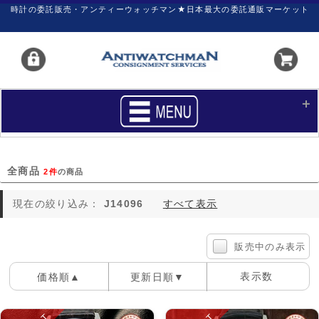
時計の委託販売・アンティーウォッチマン★日本最大の委託通販マーケット
HOME
■商品リスト
全商品
2件
の商品
買いたい
売りたい
現在の絞り込み：
J14096
すべて表示
サポート
マイページ
新着リスト
価格ダウン
販売中のみ表示
価格の交渉
時計の修理
表示数
価格順▲
更新日順▼
カレンダープライス
ファイナルボックス
100件
40件
60件