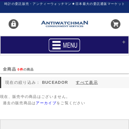
時計の委託販売・アンティーウォッチマン★日本最大の委託通販マーケット
HOME
■商品リスト
全商品
0件
の商品
買いたい
売りたい
現在の絞り込み：
BUCEADOR
すべて表示
サポート
マイページ
現在、販売中の商品はございません。
新着リスト
価格ダウン
過去の販売商品は
アーカイブ
をご覧ください
価格の交渉
時計の修理
カレンダープライス
ファイナルボックス