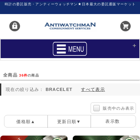
時計の委託販売・アンティーウォッチマン★日本最大の委託通販マーケット
HOME
■商品リスト
全商品
36件
の商品
買いたい
売りたい
現在の絞り込み：
BRACELET
すべて表示
サポート
マイページ
新着リスト
価格ダウン
販売中のみ表示
価格の交渉
時計の修理
表示数
価格順▲
更新日順▼
カレンダープライス
ファイナルボックス
100件
40件
60件