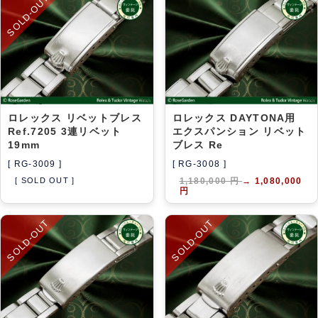
SOLD-OUT
アーカイブ
ブログ・特集記事
ロレックス リベットブレス
ロレックス DAYTONA用
Ref.7205 3連リベット
エクスパンション リベット
19mm
ブレス Re
[ RG-3009 ]
[ RG-3008 ]
[ SOLD OUT ]
1,180,000 円
→
1,080,000
円
SOLD-OUT
SOLD-OUT