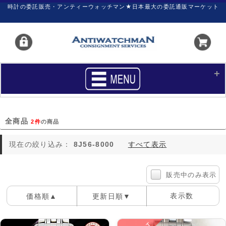
時計の委託販売・アンティーウォッチマン★日本最大の委託通販マーケット
HOME
■商品リスト
全商品
2件
の商品
買いたい
売りたい
現在の絞り込み：
8J56-8000
すべて表示
サポート
マイページ
新着リスト
価格ダウン
販売中のみ表示
価格の交渉
時計の修理
表示数
価格順▲
更新日順▼
カレンダープライス
ファイナルボックス
100件
40件
60件