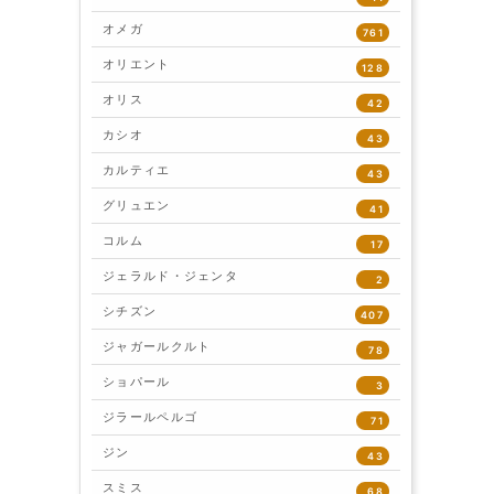
オメガ
761
オリエント
128
オリス
42
カシオ
43
カルティエ
43
グリュエン
41
コルム
17
ジェラルド・ジェンタ
2
シチズン
407
ジャガールクルト
78
ショパール
3
ジラールペルゴ
71
ジン
43
スミス
68