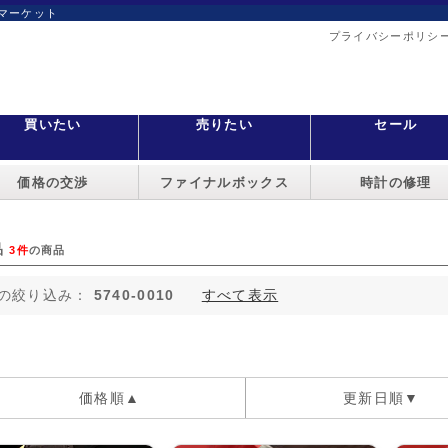
マーケット
プライバシーポリシ
買いたい
売りたい
セール
価格の交渉
ファイナルボックス
時計の修理
品
3件
の商品
の絞り込み：
5740-0010
すべて表示
価格順▲
更新日順▼