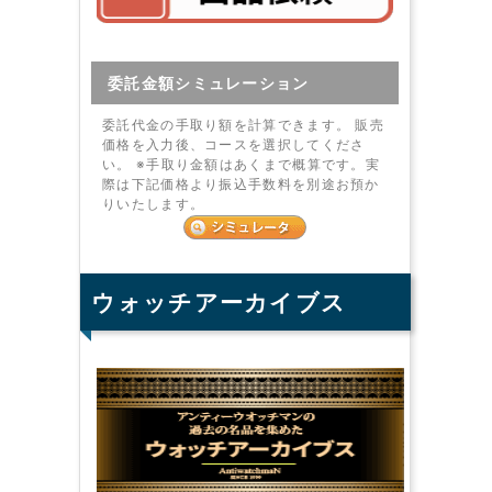
委託金額シミュレーション
委託代金の手取り額を計算できます。 販売
価格を入力後、コースを選択してくださ
い。 ※手取り金額はあくまで概算です。実
際は下記価格より振込手数料を別途お預か
りいたします。
ウォッチアーカイブス