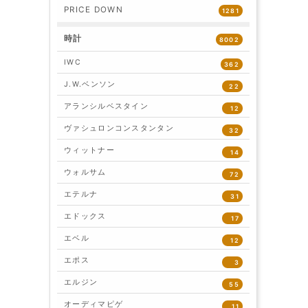
PRICE DOWN
1281
時計
8002
IWC
362
J.W.ベンソン
22
アランシルベスタイン
12
ヴァシュロンコンスタンタン
32
ウィットナー
14
ウォルサム
72
エテルナ
31
エドックス
17
エベル
12
エポス
3
エルジン
55
オーディマピゲ
11