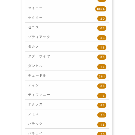
セイコー
1854
セクター
20
ゼニス
68
ゾディアック
38
タカノ
15
タグ・ホイヤー
88
ダンヒル
15
チュードル
281
ティソ
69
ティファニー
5
テクノス
43
ノモス
13
パテック
18
パネライ
16