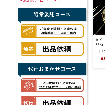
★累計委託本数: 61658 本
通常委託コース
セイ
23石 
[ J
9
代行おまかせコース