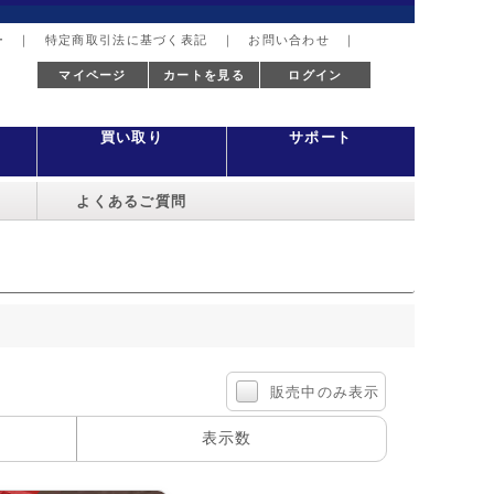
ー
｜
特定商取引法に基づく表記
｜
お問い合わせ
｜
マイページ
カートを見る
ログイン
買い取り
サポート
よくあるご質問
販売中のみ表示
表示数
100件
40件
60件