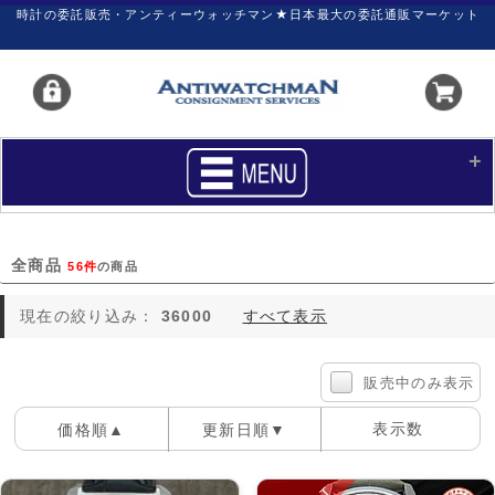
時計の委託販売・アンティーウォッチマン★日本最大の委託通販マーケット
HOME
■商品リスト
全商品
56件
の商品
買いたい
売りたい
現在の絞り込み：
36000
すべて表示
サポート
マイページ
新着リスト
価格ダウン
販売中のみ表示
価格の交渉
時計の修理
表示数
価格順▲
更新日順▼
カレンダープライス
ファイナルボックス
100件
40件
60件