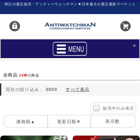
時計の委託販売・アンティーウォッチマン★日本最大の委託通販マーケット
HOME
■商品リスト
全商品
15件
の商品
買いたい
売りたい
現在の絞り込み：
3000
すべて表示
サポート
マイページ
新着リスト
価格ダウン
販売中のみ表示
価格の交渉
時計の修理
表示数
価格順▲
更新日順▼
カレンダープライス
ファイナルボックス
100件
40件
60件