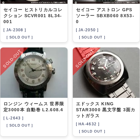
セイコー ヒストリカルコレ
セイコー アストロン GPS
クション SCVR001 8L34-
ソーラー SBXB060 8X53-
001
0
[ JA-2308 ]
[ JA-2050 ]
[ SOLD OUT ]
[ SOLD OUT ]
SOLD-OUT
SOLD-OUT
ロンジン ウィームス 世界限
エドックス KING
定3000本 自動巻 L2.608.4
STAR3000 黒文字盤 3面カ
ットガラス
[ L-2643 ]
[ HA-4632 ]
[ SOLD OUT ]
[ SOLD OUT ]