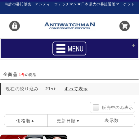
時計の委託販売・アンティーウォッチマン★日本最大の委託通販マーケット
HOME
■商品リスト
全商品
1件
の商品
買いたい
売りたい
現在の絞り込み：
21st
すべて表示
サポート
マイページ
新着リスト
価格ダウン
販売中のみ表示
価格の交渉
時計の修理
表示数
価格順▲
更新日順▼
カレンダープライス
ファイナルボックス
100件
40件
60件