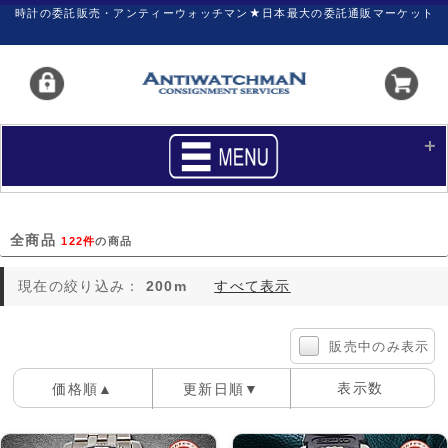
時計の委託販売・アンティーウォッチマン★日本最大の委託通販マーケット
HOME
■商品リスト
全商品
122件
の商品
買いたい
売りたい
現在の絞り込み：
200m
すべて表示
サポート
マイページ
新着リスト
価格ダウン
販売中のみ表示
価格の交渉
時計の修理
表示数
価格順▲
更新日順▼
カレンダープライス
ファイナルボックス
100件
40件
60件