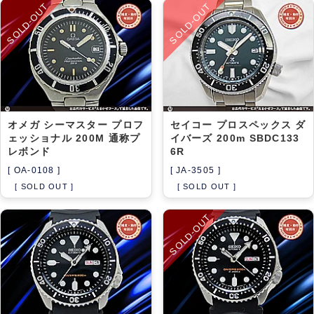
SOLD-OUT
SOLD-OUT
オメガ シーマスター プロフ
セイコー プロスペックス ダ
ェッショナル 200M 通称プ
イバーズ 200m SBDC133
レボンド
6R
[ OA-0108 ]
[ JA-3505 ]
[ SOLD OUT ]
[ SOLD OUT ]
SOLD-OUT