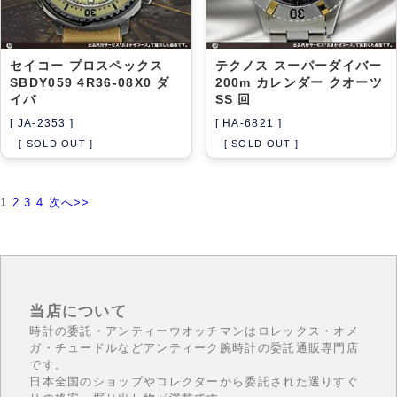
セイコー プロスペックス
テクノス スーパーダイバー
SBDY059 4R36-08X0 ダ
200m カレンダー クオーツ
イバ
SS 回
[ JA-2353 ]
[ HA-6821 ]
[ SOLD OUT ]
[ SOLD OUT ]
1
2
3
4
次へ>>
当店について
時計の委託・アンティーウオッチマンはロレックス・オメ
ガ・チュードルなどアンティーク腕時計の委託通販専門店
です。
日本全国のショップやコレクターから委託された選りすぐ