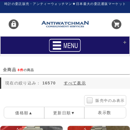
時計の委託販売・アンティーウォッチマン★日本最大の委託通販マーケット
HOME
■商品リスト
全商品
8件
の商品
買いたい
売りたい
現在の絞り込み：
16570
すべて表示
サポート
マイページ
新着リスト
価格ダウン
販売中のみ表示
価格の交渉
時計の修理
表示数
価格順▲
更新日順▼
カレンダープライス
ファイナルボックス
100件
40件
60件