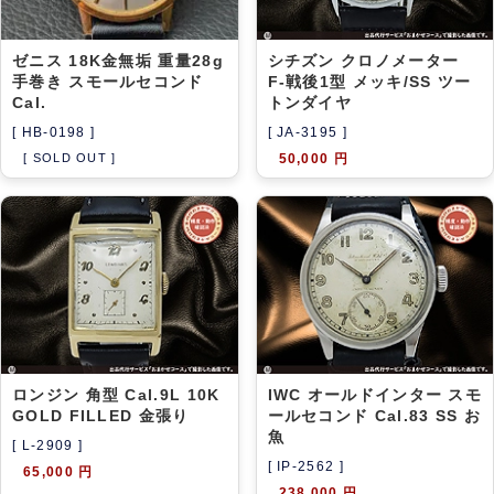
ゼニス 18K金無垢 重量28g
シチズン クロノメーター
手巻き スモールセコンド
F-戦後1型 メッキ/SS ツー
Cal.
トンダイヤ
[ HB-0198 ]
[ JA-3195 ]
[ SOLD OUT ]
50,000 円
ロンジン 角型 Cal.9L 10K
IWC オールドインター スモ
GOLD FILLED 金張り
ールセコンド Cal.83 SS お
魚
[ L-2909 ]
[ IP-2562 ]
65,000 円
238,000 円