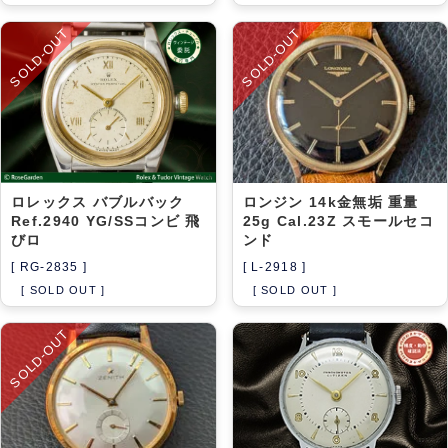
SOLD-OUT
SOLD-OUT
ロレックス バブルバック
ロンジン 14k金無垢 重量
Ref.2940 YG/SSコンビ 飛
25g Cal.23Z スモールセコ
びロ
ンド
[ RG-2835 ]
[ L-2918 ]
[ SOLD OUT ]
[ SOLD OUT ]
SOLD-OUT