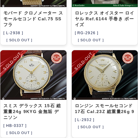
モバード クロノメーター ス
ロレックス オイスター ロイ
モールセコンド Cal.75 SS
ヤル Ref.6144 手巻き ボー
フラ
イズ
[ L-2938 ]
[ RG-2926 ]
[ SOLD OUT ]
[ SOLD OUT ]
SOLD-OUT
SOLD-OUT
スミス デラックス 15石 総
ロンジン スモールセコンド
重量24g 9KYG 金無垢 デ
17石 Cal.23Z 総重量26g 9
ニソン
[ L-2932 ]
[ HB-0337 ]
[ SOLD OUT ]
[ SOLD OUT ]