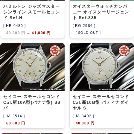
ハミルトン ジャズマスター
オイスターウォッチカンパ
シンライン スモールセコン
ニー オイスターリージェン
ド Ref.H
ト Ref.335
[ HB-0480 ]
[ RG-2986 ]
49,800 円
→
41,800 円
[ SOLD OUT ]
セイコー スモールセコンド
セイコー スモールセコンド
Cal.新10A型(バナナ型) SS
Cal.新10B型 パティナダイ
パ
ヤル S
[ JA-3514 ]
[ JA-3492 ]
60,000 円
40,000 円