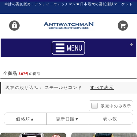
時計の委託販売・アンティーウォッチマン★日本最大の委託通販マーケット
HOME
■商品リスト
全商品
307件
の商品
買いたい
売りたい
現在の絞り込み：
スモールセコンド
すべて表示
サポート
マイページ
新着リスト
価格ダウン
販売中のみ表示
価格の交渉
時計の修理
表示数
価格順▲
更新日順▼
カレンダープライス
ファイナルボックス
100件
40件
60件