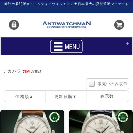
時計の委託販売・アンティーウォッチマン★日本最大の委託通販マーケット
HOME
■商品リスト
デカバラ
78件
の商品
買いたい
売りたい
販売中のみ表示
サポート
マイページ
表示数
価格順▲
更新日順▼
新着リスト
価格ダウン
100件
40件
60件
価格の交渉
時計の修理
カレンダープライス
ファイナルボックス