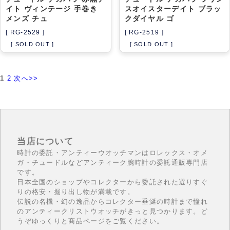
イト ヴィンテージ 手巻き
スオイスターデイト ブラッ
メンズ チュ
クダイヤル ゴ
[ RG-2529 ]
[ RG-2519 ]
[ SOLD OUT ]
[ SOLD OUT ]
1
2
次へ>>
当店について
時計の委託・アンティーウオッチマンはロレックス・オメ
ガ・チュードルなどアンティーク腕時計の委託通販専門店
です。
日本全国のショップやコレクターから委託された選りすぐ
りの格安・掘り出し物が満載です。
伝説の名機・幻の逸品からコレクター垂涎の時計まで憧れ
のアンティークリストウオッチがきっと見つかります。ど
うぞゆっくりと商品ページをご覧ください。