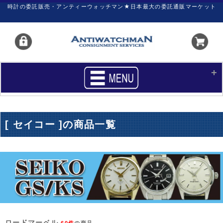
時計の委託販売・アンティーウォッチマン★日本最大の委託通販マーケット
HOME
■商品リスト
[ セイコー ]の商品一覧
買いたい
売りたい
サポート
マイページ
新着リスト
価格ダウン
価格の交渉
時計の修理
カレンダープライス
ファイナルボックス
ロードマーベル
60件
の商品