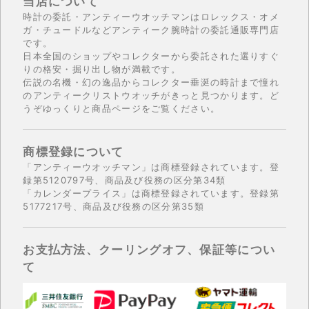
当店について
時計の委託・アンティーウオッチマンはロレックス・オメ
ガ・チュードルなどアンティーク腕時計の委託通販専門店
です。
日本全国のショップやコレクターから委託された選りすぐ
りの格安・掘り出し物が満載です。
伝説の名機・幻の逸品からコレクター垂涎の時計まで憧れ
のアンティークリストウオッチがきっと見つかります。ど
うぞゆっくりと商品ページをご覧ください。
商標登録について
「アンティーウオッチマン」は商標登録されています。登
録第5120797号、商品及び役務の区分第34類
「カレンダープライス」は商標登録されています。登録第
5177217号、商品及び役務の区分第35類
お支払方法、クーリングオフ、保証等につい
て