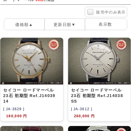
アーカイブ
ブログ・特集記事
販売中のみ表示
表示数
価格順▲
更新日順▼
100件
40件
60件
セイコー ロードマーベル
セイコー ロードマーベル
23石 初期型 Ref.J14039
23石 初期型 Ref.J14038
14
SS
[ JA-3629 ]
[ JA-3612 ]
180,000 円
260,000 円