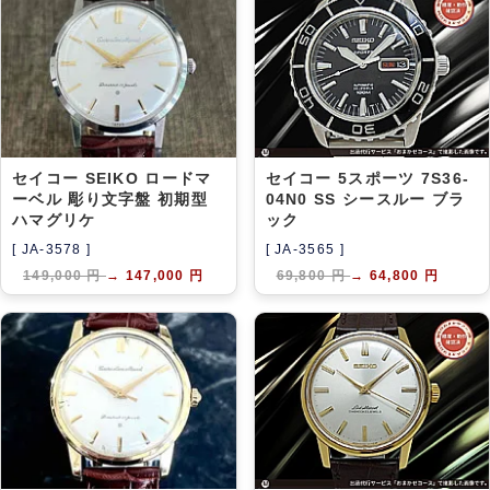
セイコー SEIKO ロードマ
セイコー 5スポーツ 7S36-
ーベル 彫り文字盤 初期型
04N0 SS シースルー ブラ
ハマグリケ
ック
[ JA-3578 ]
[ JA-3565 ]
149,000 円
→
147,000 円
69,800 円
→
64,800 円