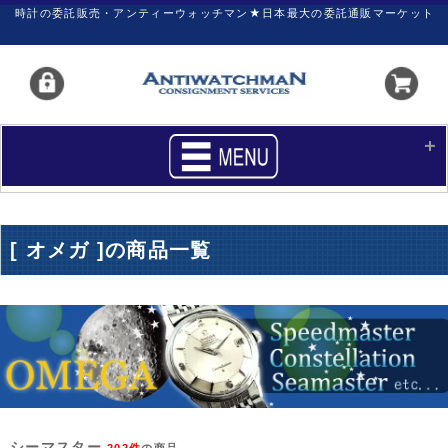
時計の委託販売・アンティーウォッチマン★日本最大の委託通販マーケット
HOME
■商品リスト
[ オメガ ]の商品一覧
買いたい
売りたい
サポート
マイページ
新着リスト
価格ダウン
価格の交渉
時計の修理
カレンダープライス
ファイナルボックス
シーマスター
202件
の商品