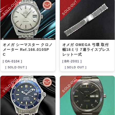
SOLD-OUT
SOLD-OUT
オメガ シーマスター クロノ
オメガ OMEGA 弓環 取付
メーター Ref.166.010SP
幅18ミリ 7連ライスブレス
C
レット一式
[ OA-0104 ]
[ BR-2001 ]
[ SOLD OUT ]
[ SOLD OUT ]
SOLD-OUT
SOLD-OUT