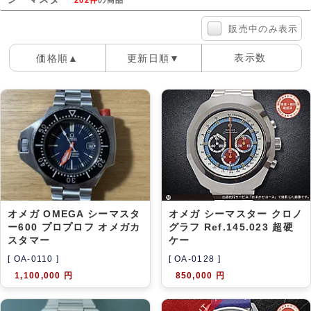
アーカイブ
ブログ・特集記事
販売中のみ表示
表示数
価格順▲
更新日順▼
100件
40件
60件
オメガ OMEGA シーマスタ
オメガ シーマスター クロノ
ー600 プロプロフ オメガカ
グラフ Ref.145.023 超硬
スタマー
ケー
[ OA-0110 ]
[ OA-0128 ]
1,100,000 円
850,000 円