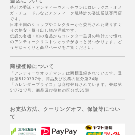
当店について
時計の委託・アンティーウオッチマンはロレックス・オメ
ガ・チュードルなどアンティーク腕時計の委託通販専門店
です。
日本全国のショップやコレクターから委託された選りすぐ
りの格安・掘り出し物が満載です。
伝説の名機・幻の逸品からコレクター垂涎の時計まで憧れ
のアンティークリストウオッチがきっと見つかります。ど
うぞゆっくりと商品ページをご覧ください。
商標登録について
「アンティーウオッチマン」は商標登録されています。登
録第5120797号、商品及び役務の区分第34類
「カレンダープライス」は商標登録されています。登録第
5177217号、商品及び役務の区分第35類
お支払方法、クーリングオフ、保証等につい
て