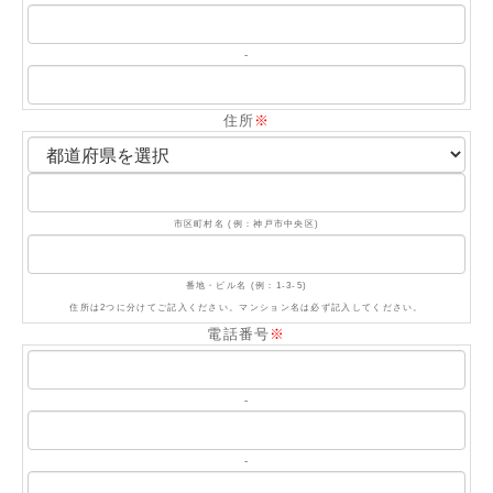
-
住所
※
市区町村名 (例：神戸市中央区)
番地・ビル名 (例：1-3-5)
住所は2つに分けてご記入ください。マンション名は必ず記入してください。
電話番号
※
-
-