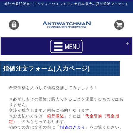
時計の委託販売・アンティーウォッチマン★日本最大の委託通販マーケット
HOME
■商品リスト
指値注文フォーム(入力ページ)
買いたい
売りたい
サポート
マイページ
希望価格を入力して価格交渉してみましょう！
※必ずしもその価格で購入できることを保証するものではあ
新着リスト
価格ダウン
りません。
交渉が成立しますと同時に売約となります。
価格の交渉
時計の修理
※お支払い方法は「
銀行振込
」または「
代金引換（現金指
定）
」のみとなっております。
カレンダープライス
ファイナルボックス
初めての方は交渉の前に「
指値のきまり
」をご覧ください。