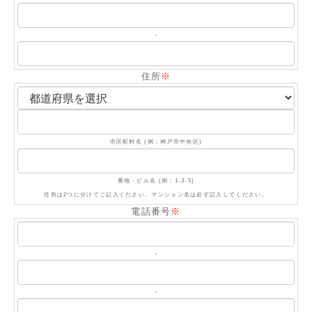
-
住所
※
市区町村名 (例：神戸市中央区)
番地・ビル名 (例：1-3-5)
住所は2つに分けてご記入ください。マンション名は必ず記入してください。
電話番号
※
-
-