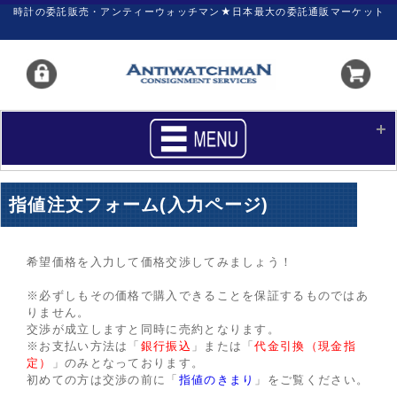
時計の委託販売・アンティーウォッチマン★日本最大の委託通販マーケット
HOME
■商品リスト
指値注文フォーム(入力ページ)
買いたい
売りたい
サポート
マイページ
希望価格を入力して価格交渉してみましょう！
※必ずしもその価格で購入できることを保証するものではあ
新着リスト
価格ダウン
りません。
交渉が成立しますと同時に売約となります。
価格の交渉
時計の修理
※お支払い方法は「
銀行振込
」または「
代金引換（現金指
定）
」のみとなっております。
カレンダープライス
ファイナルボックス
初めての方は交渉の前に「
指値のきまり
」をご覧ください。