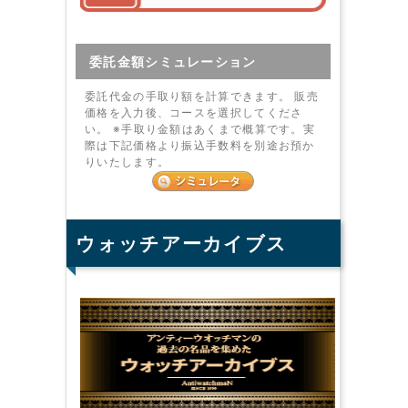
委託金額シミュレーション
委託代金の手取り額を計算できます。 販売
価格を入力後、コースを選択してくださ
い。 ※手取り金額はあくまで概算です。実
際は下記価格より振込手数料を別途お預か
りいたします。
ウォッチアーカイブス