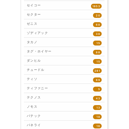
セイコー
1853
セクター
20
ゼニス
68
ゾディアック
38
タカノ
15
タグ・ホイヤー
88
ダンヒル
15
チュードル
281
ティソ
69
ティファニー
5
テクノス
43
ノモス
13
パテック
18
パネライ
16