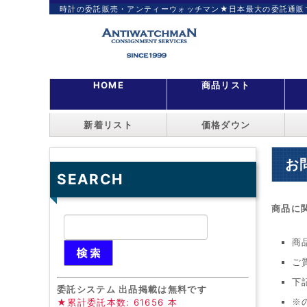
時計の委託販売・アンティーウォッチマン★日本最大の委託通販
HOME
商品リスト
新着リスト
価格ダウン
お
SEARCH
商品に
商
ご
下
委託システム 出品掲載は無料です
★累計委託本数: 61656 本
※