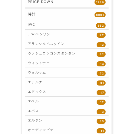
PRICE DOWN
1280
時計
8001
IWC
362
J.W.ベンソン
22
アランシルベスタイン
12
ヴァシュロンコンスタンタン
32
ウィットナー
14
ウォルサム
72
エテルナ
31
エドックス
17
エベル
12
エポス
3
エルジン
55
オーディマピゲ
11