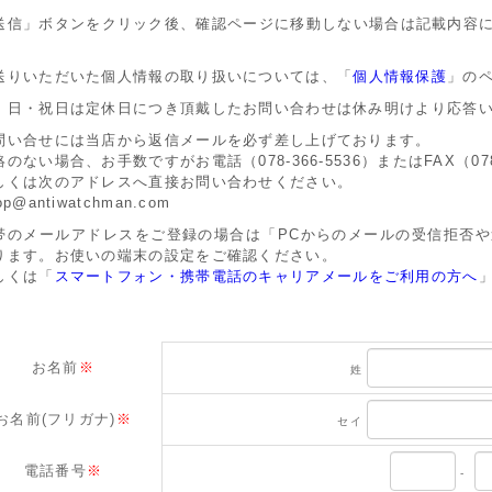
送信」ボタンをクリック後、確認ページに移動しない場合は記載内容
。
送りいただいた個人情報の取り扱いについては、「
個人情報保護
」の
・日・祝日は定休日につき頂戴したお問い合わせは休み明けより応答
問い合せには当店から返信メールを必ず差し上げております。
絡のない場合、お手数ですがお電話（078-366-5536）またはFAX（07
しくは次のアドレスへ直接お問い合わせください。
op@antiwatchman.com
帯のメールアドレスをご登録の場合は「PCからのメールの受信拒否
ります。お使いの端末の設定をご確認ください。
しくは「
スマートフォン・携帯電話のキャリアメールをご利用の方へ
お名前
※
姓
お名前(フリガナ)
※
セイ
電話番号
※
-