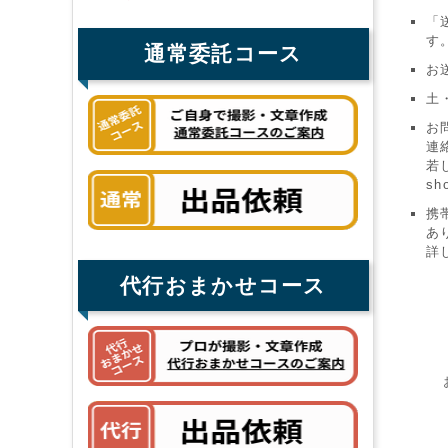
「
す
通常委託コース
お
土
お
連
若
sh
携
あ
詳
代行おまかせコース