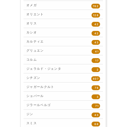
オメガ
762
オリエント
128
オリス
42
カシオ
42
カルティエ
43
グリュエン
41
コルム
17
ジェラルド・ジェンタ
2
シチズン
407
ジャガールクルト
78
ショパール
3
ジラールペルゴ
71
ジン
43
スミス
68