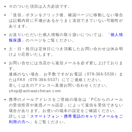
アーカイブ
ブログ・特集記事
※のついた項目は入力必須です。
「送信」ボタンをクリック後、確認ページに移動しない場合
は記載内容に不備があるかうまく送信できていない可能性が
あります。
お送りいただいた個人情報の取り扱いについては、「
個人情
報保護
」のページをご覧ください。
土・日・祝日は定休日につき頂戴したお問い合わせは休み明
けより応答いたします。
お問い合せには当店から返信メールを必ず差し上げておりま
す。
連絡のない場合、お手数ですがお電話（078-366-5536）ま
たはFAX（078-366-5537）にてご連絡ください。
若しくは次のアドレスへ直接お問い合わせください。
shop@antiwatchman.com
携帯のメールアドレスをご登録の場合は「PCからのメール
の受信拒否や迷惑メール設定」によって返信を受信できない
場合があります。お使いの端末の設定をご確認ください。
詳しくは「
スマートフォン・携帯電話のキャリアメールをご
利用の方へ
」をご覧ください。