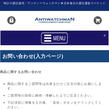
時計の委託販売・アンティーウォッチマン★日本最大の委託通販マーケット
HOME
■商品リスト
お問い合わせ(入力ページ)
買いたい
売りたい
サポート
マイページ
商品に関するお問い合わせ
新着リスト
価格ダウン
商品に関するご質問等は出来るだけご注文の前にお願いしま
す。
価格の交渉
時計の修理
ご質問等の回答に納得・理解した上でご注文ください。
カレンダープライス
ファイナルボックス
下記項目に情報を入力後、「送信」ボタンをクリックしてく
ださい。