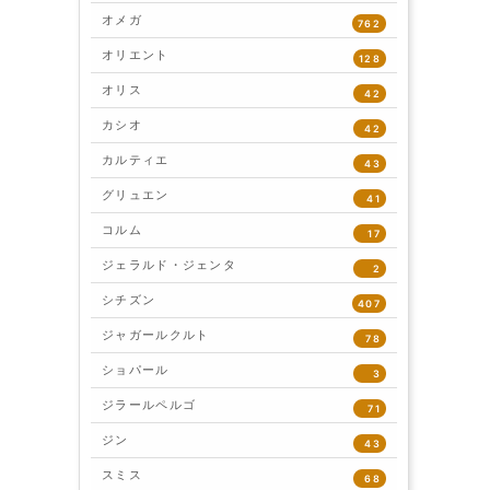
オメガ
762
オリエント
128
オリス
42
カシオ
42
カルティエ
43
グリュエン
41
コルム
17
ジェラルド・ジェンタ
2
シチズン
407
ジャガールクルト
78
ショパール
3
ジラールペルゴ
71
ジン
43
スミス
68