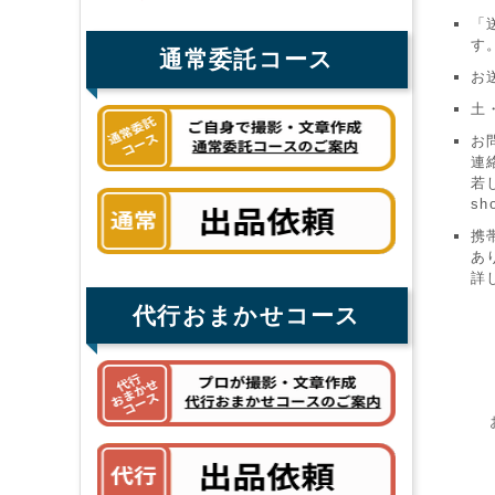
「
す
通常委託コース
お
土
お
連
若
sh
携
あ
詳
代行おまかせコース