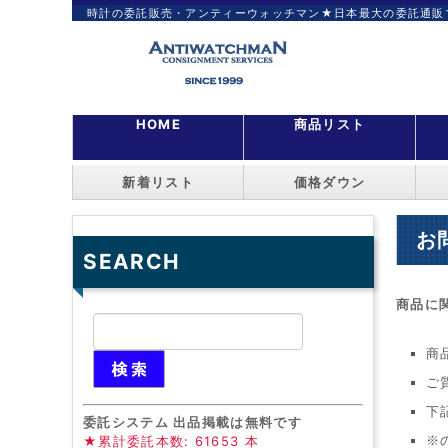
時計の委託販売・アンティーウォッチマン★日本最大の委託通販
HOME
商品リスト
新着リスト
価格ダウン
お
SEARCH
商品に
商
ご
下
委託システム 出品掲載は無料です
★累計委託本数: 61653 本
※