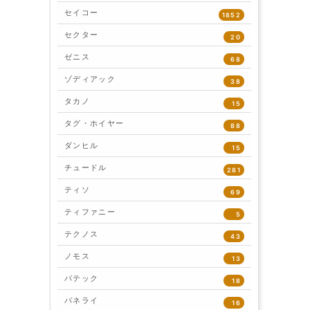
セイコー
1852
セクター
20
ゼニス
68
ゾディアック
38
タカノ
15
タグ・ホイヤー
88
ダンヒル
15
チュードル
281
ティソ
69
ティファニー
5
テクノス
43
ノモス
13
パテック
18
パネライ
16