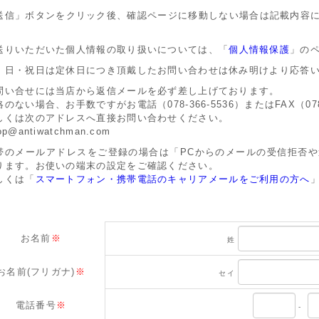
送信」ボタンをクリック後、確認ページに移動しない場合は記載内容
。
送りいただいた個人情報の取り扱いについては、「
個人情報保護
」の
・日・祝日は定休日につき頂戴したお問い合わせは休み明けより応答
問い合せには当店から返信メールを必ず差し上げております。
絡のない場合、お手数ですがお電話（078-366-5536）またはFAX（07
しくは次のアドレスへ直接お問い合わせください。
op@antiwatchman.com
帯のメールアドレスをご登録の場合は「PCからのメールの受信拒否
ります。お使いの端末の設定をご確認ください。
しくは「
スマートフォン・携帯電話のキャリアメールをご利用の方へ
お名前
※
姓
お名前(フリガナ)
※
セイ
電話番号
※
-