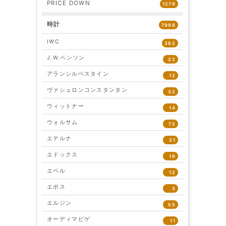
PRICE DOWN
1279
時計
7998
IWC
362
J.W.ベンソン
22
アランシルベスタイン
12
ヴァシュロンコンスタンタン
32
ウィットナー
14
ウォルサム
72
エテルナ
31
エドックス
16
エベル
12
エポス
3
エルジン
55
オーディマピゲ
11