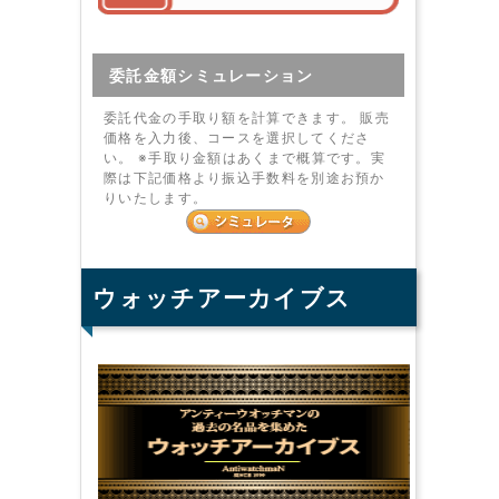
委託金額シミュレーション
委託代金の手取り額を計算できます。 販売
価格を入力後、コースを選択してくださ
い。 ※手取り金額はあくまで概算です。実
際は下記価格より振込手数料を別途お預か
りいたします。
ウォッチアーカイブス