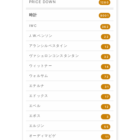
PRICE DOWN
1280
時計
8001
IWC
362
J.W.ベンソン
22
アランシルベスタイン
12
ヴァシュロンコンスタンタン
32
ウィットナー
14
ウォルサム
72
エテルナ
31
エドックス
17
エベル
12
エポス
3
エルジン
55
オーディマピゲ
11