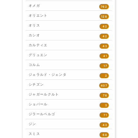
オメガ
762
オリエント
128
オリス
42
カシオ
42
カルティエ
43
グリュエン
41
コルム
17
ジェラルド・ジェンタ
2
シチズン
407
ジャガールクルト
78
ショパール
3
ジラールペルゴ
71
ジン
43
スミス
68