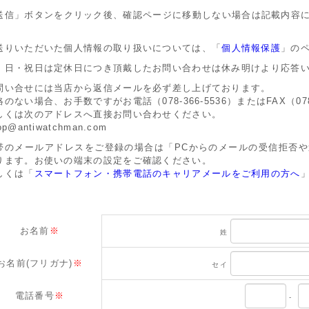
送信」ボタンをクリック後、確認ページに移動しない場合は記載内容
。
送りいただいた個人情報の取り扱いについては、「
個人情報保護
」の
・日・祝日は定休日につき頂戴したお問い合わせは休み明けより応答
問い合せには当店から返信メールを必ず差し上げております。
絡のない場合、お手数ですがお電話（078-366-5536）またはFAX（07
しくは次のアドレスへ直接お問い合わせください。
op@antiwatchman.com
帯のメールアドレスをご登録の場合は「PCからのメールの受信拒否
ります。お使いの端末の設定をご確認ください。
しくは「
スマートフォン・携帯電話のキャリアメールをご利用の方へ
お名前
※
姓
お名前(フリガナ)
※
セイ
電話番号
※
-