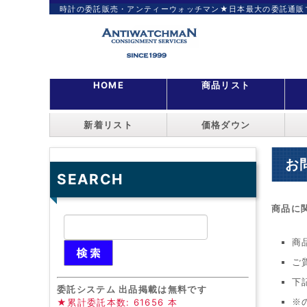
時計の委託販売・アンティーウォッチマン★日本最大の委託通販
HOME
商品リスト
新着リスト
価格ダウン
お
SEARCH
商品に
商
ご
下
委託システム 出品掲載は無料です
★累計委託本数: 61656 本
※