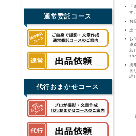
「
す
通常委託コース
お
土
お
連
若
sh
携
あ
詳
代行おまかせコース