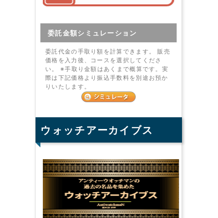
委託金額シミュレーション
委託代金の手取り額を計算できます。 販売
価格を入力後、コースを選択してくださ
い。 ※手取り金額はあくまで概算です。実
際は下記価格より振込手数料を別途お預か
りいたします。
ウォッチアーカイブス