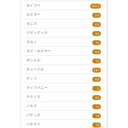
セイコー
1853
セクター
20
ゼニス
68
ゾディアック
38
タカノ
15
タグ・ホイヤー
88
ダンヒル
15
チュードル
281
ティソ
69
ティファニー
5
テクノス
43
ノモス
13
パテック
18
パネライ
16