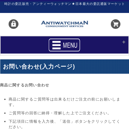
時計の委託販売・アンティーウォッチマン★日本最大の委託通販マーケット
HOME
■商品リスト
お問い合わせ(入力ページ)
買いたい
売りたい
サポート
マイページ
商品に関するお問い合わせ
新着リスト
価格ダウン
商品に関するご質問等は出来るだけご注文の前にお願いしま
す。
価格の交渉
時計の修理
ご質問等の回答に納得・理解した上でご注文ください。
カレンダープライス
ファイナルボックス
下記項目に情報を入力後、「送信」ボタンをクリックしてく
ださい。