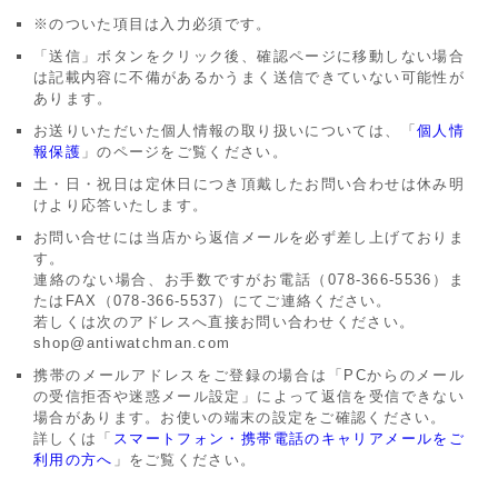
アーカイブ
ブログ・特集記事
※のついた項目は入力必須です。
「送信」ボタンをクリック後、確認ページに移動しない場合
は記載内容に不備があるかうまく送信できていない可能性が
あります。
お送りいただいた個人情報の取り扱いについては、「
個人情
報保護
」のページをご覧ください。
土・日・祝日は定休日につき頂戴したお問い合わせは休み明
けより応答いたします。
お問い合せには当店から返信メールを必ず差し上げておりま
す。
連絡のない場合、お手数ですがお電話（078-366-5536）ま
たはFAX（078-366-5537）にてご連絡ください。
若しくは次のアドレスへ直接お問い合わせください。
shop@antiwatchman.com
携帯のメールアドレスをご登録の場合は「PCからのメール
の受信拒否や迷惑メール設定」によって返信を受信できない
場合があります。お使いの端末の設定をご確認ください。
詳しくは「
スマートフォン・携帯電話のキャリアメールをご
利用の方へ
」をご覧ください。