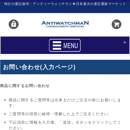
時計の委託販売・アンティーウォッチマン★日本最大の委託通販マーケット
HOME
■商品リスト
お問い合わせ(入力ページ)
買いたい
売りたい
サポート
マイページ
商品に関するお問い合わせ
新着リスト
価格ダウン
商品に関するご質問等は出来るだけご注文の前にお願いしま
す。
価格の交渉
時計の修理
ご質問等の回答に納得・理解した上でご注文ください。
カレンダープライス
ファイナルボックス
下記項目に情報を入力後、「送信」ボタンをクリックしてく
ださい。