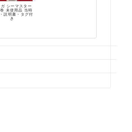
メガ シーマスター
巻 未使用品 当時
・説明書・タグ付
き