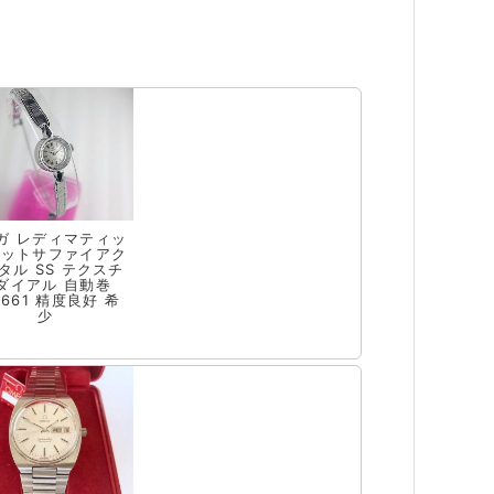
ガ レディマティッ
カットサファイアク
タル SS テクスチ
ダイアル 自動巻
l.661 精度良好 希
少