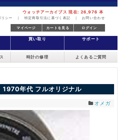
ウォッチアーカイブス 現在: 26,976 本
ポリシー
｜
特定商取引法に基づく表記
｜
お問い合わせ
マイページ
カートを見る
ログイン
買い取り
サポート
ス
時計の修理
よくあるご質問
1970年代 フルオリジナル
オメガ