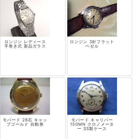
ロンジン レディース
ロンジン 3針フラット
手巻き式 新品ガラス
ベゼル
モバード 28石 キャッ
モバード キャリバー
プゴールド 自動巻
150MN クロノメータ
ー SS製ケース