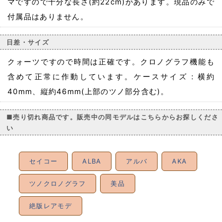
マですので十分な長さ(約22cm)があります。現品のみで
付属品はありません。
日差・サイズ
クォーツですので時間は正確です。クロノグラフ機能も
含めて正常に作動しています。ケースサイズ : 横約
40mm、縦約46mm(上部のツノ部分含む)。
■売り切れ商品です。販売中の同モデルはこちらからお探しくださ
い
セイコー
ALBA
アルバ
AKA
ツノクロノグラフ
美品
絶版レアモデ