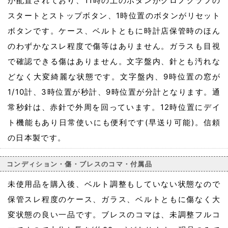
が配置されており、11時の上のボタンがクロノグラフの
スタートとストップボタン、1時位置のボタンがリセット
ボタンです。ケース、ベルトともに時計店保管時のほん
のわずかなスレ程度で傷等はありません。ガラスも目視
で確認できる傷はありません。文字盤内、針とも汚れな
どなく大変綺麗な状態です。文字盤内、9時位置の窓が
1/10計、3時位置が秒計、9時位置が分計となります。通
常秒針は、赤針で外周を回っています。12時位置にデイ
ト機能もあり日常使いにも便利です(早送り可能)。信頼
の日本製です。
コンディション・傷・ブレスのコマ・付属品
未使用品を購入後、ベルト調整もしていない状態なので
保管スレ程度のケース、ガラス、ベルトともに傷なく大
変状態の良い一品です。ブレスのコマは、未調整フルコ