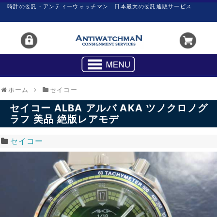
時計の委託・アンティーウォッチマン 日本最大の委託通販サービス
ホーム
セイコー
セイコー ALBA アルバ AKA ツノクロノグ
ラフ 美品 絶版レアモデ
セイコー