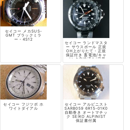
セイコー メカSUS-
GMT ブラックミラ
ー・4S12
セイコー ランドマスタ
ー サウスポール 正規
OH上がりたて・正規
保証付き 畜電池/キャ
パシタ交換済み(容量
10倍増) 大場満郎 800
個限定 傑作時計
セイコー フジツボ ホ
セイコー アルピニスト
ワイトダイアル
SARB059 6R15-01K0
自動巻き オートマチッ
ク SEIKO ALPINIST
保証書付属