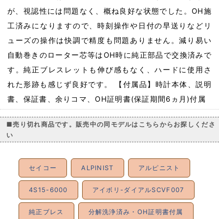
が、視認性には問題なく、概ね良好な状態でした。OH施
工済みになりますので、時刻操作や日付の早送りなどリ
ューズの操作は快調で精度も問題ありません。減り易い
自動巻きのローター芯等はOH時に純正部品で交換済みで
す。純正ブレスレットも伸び感もなく、ハードに使用さ
れた形跡も感じず良好です。 【付属品】時計本体、説明
書、保証書、余りコマ、OH証明書(保証期間6ヵ月)付属
■売り切れ商品です。販売中の同モデルはこちらからお探しくださ
い
セイコー
ALPINIST
アルピニスト
4S15-6000
アイボリ-ダイアルSCVF007
純正ブレス
分解洗浄済み・OH証明書付属