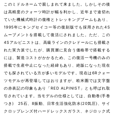
このミドルネームで親しまれて来ました。しかしその後
は高精度のクォーツ時計が幅を利かし、近年まで途切れ
ていた機械式時計の復権とトレッキングブームもあり、
1995年にキングセイコー等の復刻版でも採用された4S
ムーブメントを搭載して復活にされました。ただ、この
4Sアルピニストは、高級ラインのクレドールにも搭載さ
れた実力派でしたが、購買層に見合う価格帯で搭載する
には、製造コストがかかるため、この復活一号機のみの
搭載で生産中止になった経緯もあり、絶版になった現在
でも探されている方が多いモデルです。現在は6Rクォー
ツモデルが再登場してはおりますが、欧米圏では文字盤
の赤表記の印象もあり「RED ALPINIST」とも呼ばれ取
引されています。当モデルの仕様としては、自動巻(手巻
つき) 25石、8振動、日常生活強化防水(20気圧)、サイ
クロップレンズ付ハードレックスガラス、ネジロック式