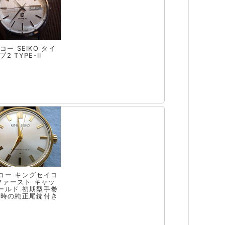
コー SEIKO タイ
プ2 TYPE-II
コー キングセイコ
ファースト キャッ
ールド 初期型手巻
当時の純正尾錠付き