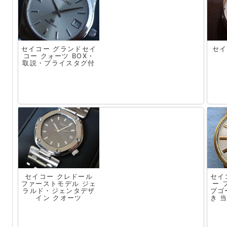
セイコー グランドセイ
セイ
コー クォーツ BOX・
取説・プライスタグ付
セイコー クレドール
セイ
ファーストモデル ジェ
ー 
ラルド・ジェンタデザ
プゴ
イン クオーツ
き 