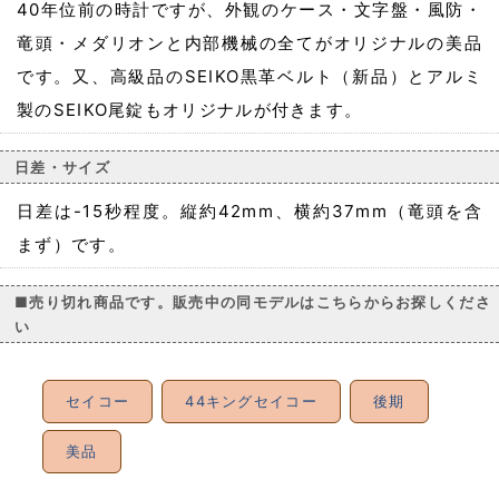
40年位前の時計ですが、外観のケース・文字盤・風防・
竜頭・メダリオンと内部機械の全てがオリジナルの美品
です。又、高級品のSEIKO黒革ベルト（新品）とアルミ
製のSEIKO尾錠もオリジナルが付きます。
日差・サイズ
日差は-15秒程度。縦約42mm、横約37mm（竜頭を含
まず）です。
■売り切れ商品です。販売中の同モデルはこちらからお探しくださ
い
セイコー
44キングセイコー
後期
美品