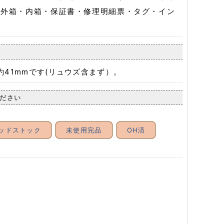
、外箱・内箱・保証書・修理明細票・タグ・イン
41mmです(リュウズ含まず）。
ださい
ッドストック
未使用完品
OH済