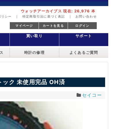
ウォッチアーカイブス 現在: 26,976 本
ポリシー
｜
特定商取引法に基づく表記
｜
お問い合わせ
マイページ
カートを見る
ログイン
買い取り
サポート
ス
時計の修理
よくあるご質問
トック 未使用完品 OH済
セイコー