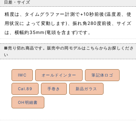
日差・サイズ
精度は、タイムグラファー計測で+10秒前後(温度差、使
用状況に よって変動します)、振れ角280度前後、サイズ
は、横幅約35mm(竜頭を含まず)です。
■売り切れ商品です。販売中の同モデルはこちらからお探しくださ
い
IWC
オールドインター
筆記体ロゴ
Cal.89
手巻き
新品ガラス
OH明細書