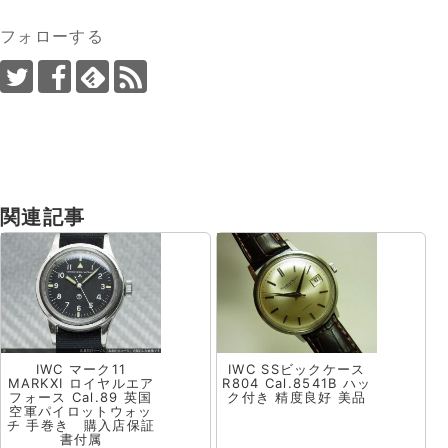
フォローする
関連記事
IWC マーク11
IWC SSビックケース
MARKXI ロイヤルエア
R804 Cal.8541B ハッ
フォース Cal.89 英国
ク付き 精度良好 美品
空軍パイロットウォッ
チ 手巻き 購入店保証
書付属